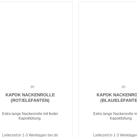
(0)
(0)
KAPOK NACKENROLLE
KAPOK NACKENR
(ROT/ELEFANTEN)
(BLAU/ELEFANTE
Extra lange Nackenrolle mit fester
Extra lange Nackenrolle mi
Kapokfüllung.
Kapokfüllung.
Lieferzeit:
in 1-3 Werktagen bei dir
Lieferzeit:
in 1-3 Werktagen