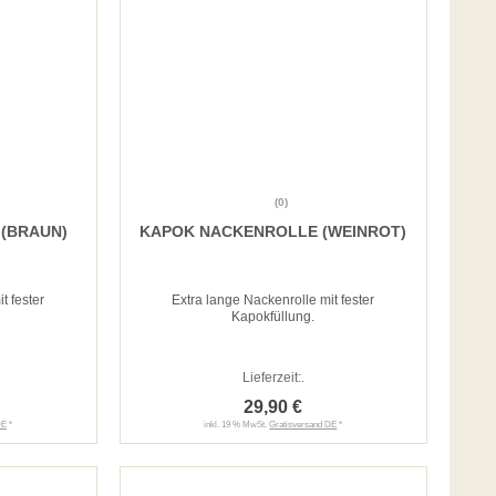
(0)
(BRAUN)
KAPOK NACKENROLLE (WEINROT)
t fester
Extra lange Nackenrolle mit fester
Kapokfüllung.
Lieferzeit:
.
29,90 €
DE
*
inkl. 19 % MwSt.
Gratisversand DE
*