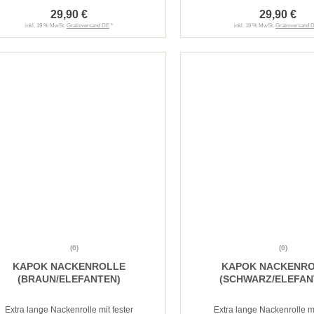
29,90 €
29,90 €
inkl. 19 % MwSt.
Gratisversand DE
*
inkl. 19 % MwSt.
Gratisversand 
(0)
(0)
KAPOK NACKENROLLE
KAPOK NACKENR
(BRAUN/ELEFANTEN)
(SCHWARZ/ELEFAN
Extra lange Nackenrolle mit fester
Extra lange Nackenrolle mi