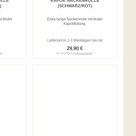
OLLE
KAPOK NACKENROLLE
)
(SCHWARZ/ROT)
t fester
Extra lange Nackenrolle mit fester
Kapokfüllung.
Lieferzeit:
in 1-3 Werktagen bei dir
29,90 €
DE
*
inkl. 19 % MwSt.
Gratisversand DE
*