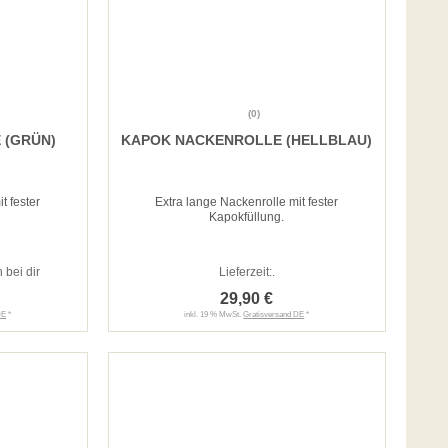
(0)
 (GRÜN)
KAPOK NACKENROLLE (HELLBLAU)
t fester
Extra lange Nackenrolle mit fester
Kapokfüllung.
 bei dir
Lieferzeit:
.
29,90 €
DE
*
inkl. 19 % MwSt.
Gratisversand DE
*