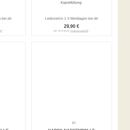
Kapokfüllung.
 bei dir
Lieferzeit:
in 1-3 Werktagen bei dir
29,90 €
DE
*
inkl. 19 % MwSt.
Gratisversand DE
*
(0)