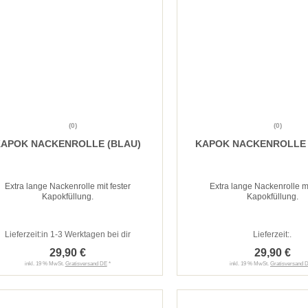
(0)
(0)
KAPOK NACKENROLLE (BLAU)
KAPOK NACKENROLLE 
Extra lange Nackenrolle mit fester
Extra lange Nackenrolle mi
Kapokfüllung.
Kapokfüllung.
Lieferzeit:
in 1-3 Werktagen bei dir
Lieferzeit:
.
29,90 €
29,90 €
inkl. 19 % MwSt.
Gratisversand DE
*
inkl. 19 % MwSt.
Gratisversand 