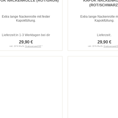
OK NACKENROLLE (ROT/GRÜN)
KAPOK NACKENR
(ROT/SCHWARZ
Extra lange Nackenrolle mit fester
Extra lange Nackenrolle mi
Kapokfüllung.
Kapokfüllung.
Lieferzeit:
in 1-3 Werktagen bei dir
Lieferzeit:
.
29,90 €
29,90 €
inkl. 19 % MwSt.
Gratisversand DE
*
inkl. 19 % MwSt.
Gratisversand 