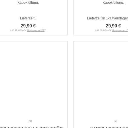
Kapokfüllung.
Kapokfüllung.
Lieferzeit:
.
Lieferzeit:
in 1-3 Werktagen
29,90 €
29,90 €
inkl. 19 % MwSt.
Gratisversand DE
*
inkl. 19 % MwSt.
Gratisversand 
(0)
(0)