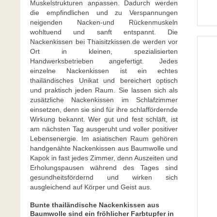
Muskelstrukturen anpassen. Dadurch werden
die empfindlichen und zu Verspannungen
neigenden Nacken-und Rückenmuskeln
wohltuend und sanft entspannt. Die
Nackenkissen bei Thaisitzkissen.de werden vor
Ort in kleinen, spezialisierten
Handwerksbetrieben angefertigt. Jedes
einzelne Nackenkissen ist ein echtes
thailändisches Unikat und bereichert optisch
und praktisch jeden Raum. Sie lassen sich als
zusätzliche Nackenkissen im Schlafzimmer
einsetzen, denn sie sind für ihre schlaffördernde
Wirkung bekannt. Wer gut und fest schläft, ist
am nächsten Tag ausgeruht und voller positiver
Lebensenergie. Im asiatischen Raum gehören
handgenähte Nackenkissen aus Baumwolle und
Kapok in fast jedes Zimmer, denn Auszeiten und
Erholungspausen während des Tages sind
gesundheitsfördernd und wirken sich
ausgleichend auf Körper und Geist aus.
Bunte thailändische Nackenkissen aus
Baumwolle sind ein fröhlicher Farbtupfer in