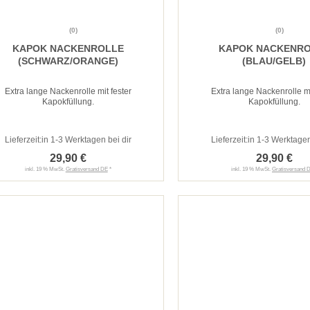
(0)
(0)
KAPOK NACKENROLLE
KAPOK NACKENR
(SCHWARZ/ORANGE)
(BLAU/GELB)
Extra lange Nackenrolle mit fester
Extra lange Nackenrolle mi
Kapokfüllung.
Kapokfüllung.
Lieferzeit:
in 1-3 Werktagen bei dir
Lieferzeit:
in 1-3 Werktagen
29,90 €
29,90 €
inkl. 19 % MwSt.
Gratisversand DE
*
inkl. 19 % MwSt.
Gratisversand 