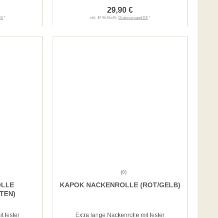
29,90 €
DE
*
inkl. 19 % MwSt.
Gratisversand DE
*
(0)
OLLE
KAPOK NACKENROLLE (ROT/GELB)
TEN)
t fester
Extra lange Nackenrolle mit fester