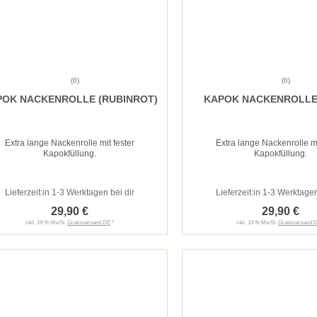
(0)
(0)
POK NACKENROLLE (RUBINROT)
KAPOK NACKENROLLE
Extra lange Nackenrolle mit fester
Extra lange Nackenrolle mi
Kapokfüllung.
Kapokfüllung.
Lieferzeit:
in 1-3 Werktagen bei dir
Lieferzeit:
in 1-3 Werktagen
29,90 €
29,90 €
inkl. 19 % MwSt.
Gratisversand DE
*
inkl. 19 % MwSt.
Gratisversand 