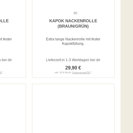
(0)
OLLE
KAPOK NACKENROLLE
(BRAUN/GRÜN)
t fester
Extra lange Nackenrolle mit fester
Kapokfüllung.
 bei dir
Lieferzeit:
in 1-3 Werktagen bei dir
29,90 €
DE
*
inkl. 19 % MwSt.
Gratisversand DE
*