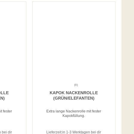
(0)
OLLE
KAPOK NACKENROLLE
N)
(GRÜN/ELEFANTEN)
t fester
Extra lange Nackenrolle mit fester
Kapokfüllung.
 bei dir
Lieferzeit:
in 1-3 Werktagen bei dir