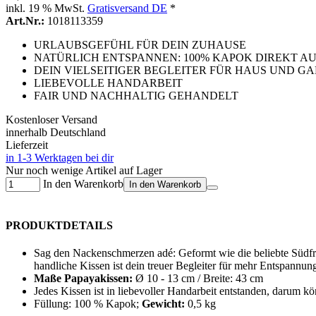
inkl. 19 % MwSt.
Gratisversand DE
*
Art.Nr.:
1018113359
URLAUBSGEFÜHL FÜR DEIN ZUHAUSE
NATÜRLICH ENTSPANNEN: 100% KAPOK DIREKT A
DEIN VIELSEITIGER BEGLEITER FÜR HAUS UND G
LIEBEVOLLE HANDARBEIT
FAIR UND NACHHALTIG GEHANDELT
Kostenloser Versand
innerhalb Deutschland
Lieferzeit
in 1-3 Werktagen bei dir
Nur noch wenige Artikel auf Lager
In den Warenkorb
In den Warenkorb
PRODUKTDETAILS
Sag den Nackenschmerzen adé: Geformt wie die beliebte Südfru
handliche Kissen ist dein treuer Begleiter für mehr Entspann
Maße Papayakissen:
Ø 10 - 13 cm / Breite: 43 cm
Jedes Kissen ist in liebevoller Handarbeit entstanden, darum k
Füllung: 100 % Kapok;
Gewicht:
0,5 kg