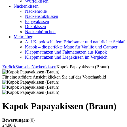
Würfelkissen
Nackenkissen
Nackenrolle
Nackenstützkissen
Papayakissen
Dekokissen
Nackenhörnchen
Mehr über
Auf Kapok schlafen: Erholsamer und natürlicher Schlaf
Kapok – die perfekte Matte für Vanlife und Camper
Klappmatratzen und Faltmatratzen aus Kapok
Klappmatratzen und Liegekissen im Vergleich
Zurück
Startseite
Nackenkissen
Kapok Papayakissen (Braun)
Für eine größere Ansicht klicken Sie auf das Vorschaubild
Kapok Papayakissen (Braun)
Bewertungen:
(0)
24,90 €