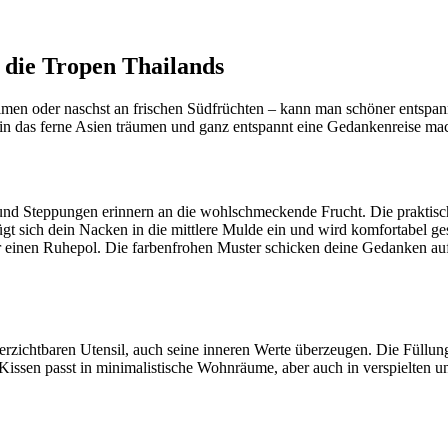
 die Tropen Thailands
almen oder naschst an frischen Südfrüchten – kann man schöner entspan
h in das ferne Asien träumen und ganz entspannt eine Gedankenreise ma
 Steppungen erinnern an die wohlschmeckende Frucht. Die praktische F
gt sich dein Nacken in die mittlere Mulde ein und wird komfortabel g
ir einen Ruhepol. Die farbenfrohen Muster schicken deine Gedanken au
rzichtbaren Utensil, auch seine inneren Werte überzeugen. Die Füllun
Kissen passt in minimalistische Wohnräume, aber auch in verspielten 