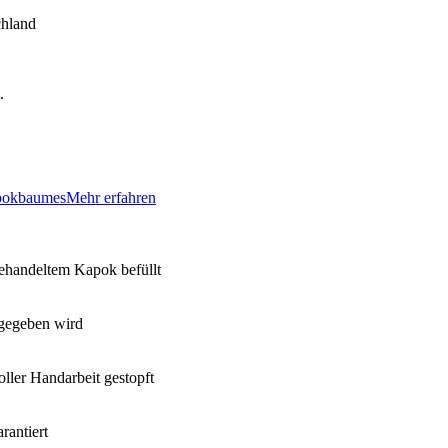
chland
.
apokbaumes
Mehr erfahren
ehandeltem Kapok befüllt
rgegeben wird
ller Handarbeit gestopft
rantiert