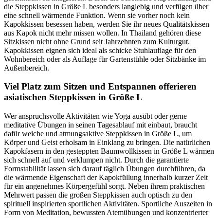
die Steppkissen in Größe L besonders langlebig und verfügen über
eine schnell wärmende Funktion. Wenn sie vorher noch kein
Kapokkissen besessen haben, werden Sie ihr neues Qualitätskissen
aus Kapok nicht mehr missen wollen. In Thailand gehören diese
Sitzkissen nicht ohne Grund seit Jahrzehnten zum Kulturgut.
Kapokkissen eignen sich ideal als schicke Stuhlauflage für den
Wohnbereich oder als Auflage für Gartenstühle oder Sitzbänke im
Außenbereich.
Viel Platz zum Sitzen und Entspannen offerieren
asiatischen Steppkissen in Größe L
Wer anspruchsvolle Aktivitäten wie Yoga ausübt oder gerne
meditative Übungen in seinen Tagesablauf mit einbaut, braucht
dafür weiche und atmungsaktive Steppkissen in Größe L, um
Körper und Geist erholsam in Einklang zu bringen. Die natürlichen
Kapokfasern in den gesteppten Baumwollkissen in Größe L wärmen
sich schnell auf und verklumpen nicht. Durch die garantierte
Formstabilität lassen sich darauf täglich Übungen durchführen, da
die wärmende Eigenschaft der Kapokfüllung innerhalb kurzer Zeit
für ein angenehmes Körpergefühl sorgt. Neben ihrem praktischen
Mehrwert passen die großen Steppkissen auch optisch zu den
spirituell inspirierten sportlichen Aktivitäten. Sportliche Auszeiten in
Form von Meditation, bewussten Atemübungen und konzentrierter