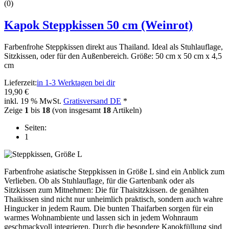
(0)
Kapok Steppkissen 50 cm (Weinrot)
Farbenfrohe Steppkissen direkt aus Thailand. Ideal als Stuhlauflage,
Sitzkissen, oder für den Außenbereich. Größe: 50 cm x 50 cm x 4,5
cm
Lieferzeit:
in 1-3 Werktagen bei dir
19,90 €
inkl. 19 % MwSt.
Gratisversand DE
*
Zeige
1
bis
18
(von insgesamt
18
Artikeln)
Seiten:
1
Farbenfrohe asiatische Steppkissen in Größe L sind ein Anblick zum
Verlieben. Ob als Stuhlauflage, für die Gartenbank oder als
Sitzkissen zum Mitnehmen: Die für Thaisitzkissen. de genähten
Thaikissen sind nicht nur unheimlich praktisch, sondern auch wahre
Hingucker in jedem Raum. Die bunten Thaifarben sorgen für ein
warmes Wohnambiente und lassen sich in jedem Wohnraum
geschmackvoll integrieren. Durch die besondere Kapokfüllung sind