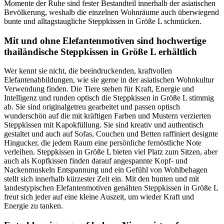
Momente der Ruhe sind fester Bestandteil innerhalb der asiatischen
Bevölkerung, weshalb die einzelnen Wohnräume auch überwiegend
bunte und alltagstaugliche Steppkissen in Größe L schmücken.
Mit und ohne Elefantenmotiven sind hochwertige
thailändische Steppkissen in Größe L erhältlich
Wer kennt sie nicht, die beeindruckenden, kraftvollen
Elefantenabbildungen, wie sie gerne in der asiatischen Wohnkultur
Verwendung finden. Die Tiere stehen für Kraft, Energie und
Intelligenz und runden optisch die Steppkissen in Größe L stimmig
ab. Sie sind originalgetreu gearbeitet und passen optisch
wunderschön auf die mit kräftigen Farben und Mustern verzierten
Steppkissen mit Kapokfüllung. Sie sind kreativ und authentisch
gestaltet und auch auf Sofas, Couchen und Betten raffiniert designte
Hingucker, die jedem Raum eine persönliche fernöstliche Note
verleihen. Steppkissen in Größe L bieten viel Platz zum Sitzen, aber
auch als Kopfkissen finden darauf angespannte Kopf- und
Nackenmuskeln Entspannung und ein Gefühl von Wohlbehagen
stellt sich innerhalb kürzester Zeit ein. Mit den bunten und mit
landestypischen Elefantenmotiven genähten Steppkissen in Größe L
freut sich jeder auf eine kleine Auszeit, um wieder Kraft und
Energie zu tanken.