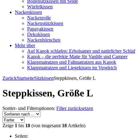
Bodensitzkissen mit Seide
Würfelkissen
Nackenkissen
Nackenrolle
Nackenstützkissen
Papayakissen
Dekokissen
Nackenhörnchen
Mehr über
Auf Kapok schlafen: Erholsamer und natürlicher Schlaf
Kapok – die perfekte Matte für Vanlife und Camper
Klappmatratzen und Faltmatratzen aus Kapok
Klappmatratzen und Liegekissen im Vergleich
Zurück
Startseite
Sitzkissen
Steppkissen, Größe L
Steppkissen, Größe L
Sortier- und Filteroptionen:
Filter zurücksetzen
Zeige
1
bis
18
(von insgesamt
18
Artikeln)
Seiten: