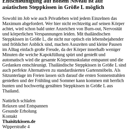
Entschleunigung auf hohem Niveau ist auf
asiatischen Steppkissen in Größe L möglich
Sowohl im Job wie auch Privatleben wird jedem Einzelnen das
Maximum abgefordert. Wer hier nicht rechtzeitig auf seinen Körper
achtet, wird schon bald unter Anzeichen von Burn-out, Nervosität
und körperlichen Verspannungen leiden. Mit thailändischen
Steppkissen in Größe L, die nicht nur optisch ein lebensbejahender
und fröhlicher Anblick sind, machen Auszeiten und kleine Pausen
im Alltag einfach große Freude, da der Körper innerhalb weniger
Minuten die weiche Kapokfüllung spürt und genießt und
automatisch wird die gesamte Körpermuskulatur entspannt und die
Gedanken entschleunigt. Thailändische Steppkissen in Größe L sind
auch perfekte Alternativen zu standardisierten Gartenmöbeln. Als
Sitzunterlage im Freien lassen sich darauf die ersten Sonnenstrahlen
genießen und der Frühling und Sommer kann kommen mit herrlich
bunten und hochwertig genähten Steppkissen in Größe L aus
Thailand.
Natürlich schlafen
Relaxen und Entspannen
Gesunde Erholung
Kontakt
Thaisitzkissen.de
Wipperstraße 4