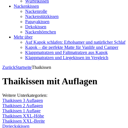
Würfelkissen
Nackenkissen
Nackenrolle
Nackenstützkissen
Papayakissen
Dekokissen
Nackenhörnchen
Mehr über
Auf Kapok schlafen: Erholsamer und natürlicher Schlaf
Kapok – die perfekte Matte für Vanlife und Camper
Klappmatratzen und Faltmatratzen aus Kapok
Klappmatratzen und Liegekissen im Vergleich
Zurück
Startseite
Thaikissen
Thaikissen mit Auflagen
Weitere Unterkategorien:
Thaikissen 3 Auflagen
Thaikissen 2 Auflagen
Thaikissen 1 Auflage
Thaikissen XXL-Höhe
Thaikissen XXL-Breite
Dreieckskissen