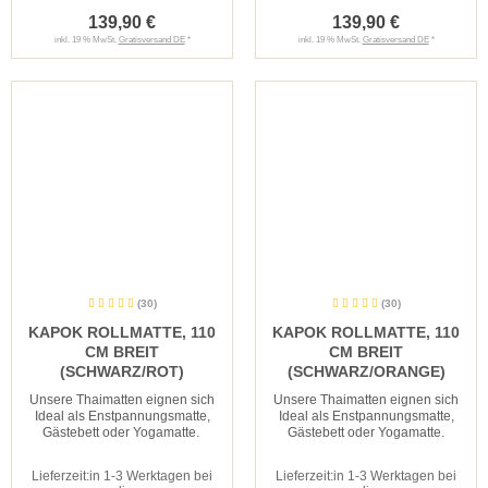
139,90 €
139,90 €
inkl. 19 % MwSt.
Gratisversand DE
*
inkl. 19 % MwSt.
Gratisversand DE
*
(30)
(30)
KAPOK ROLLMATTE, 110
KAPOK ROLLMATTE, 110
CM BREIT
CM BREIT
(SCHWARZ/ROT)
(SCHWARZ/ORANGE)
Unsere Thaimatten eignen sich
Unsere Thaimatten eignen sich
Ideal als Enstpannungsmatte,
Ideal als Enstpannungsmatte,
Gästebett oder Yogamatte.
Gästebett oder Yogamatte.
Lieferzeit:
in 1-3 Werktagen bei
Lieferzeit:
in 1-3 Werktagen bei