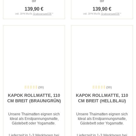
dir
dir
139,90 €
139,90 €
inkl. 19 % MwSt.
Gratisversand DE
*
inkl. 19 % MwSt.
Gratisversand DE
*
(30)
(30)
KAPOK ROLLMATTE, 110
KAPOK ROLLMATTE, 110
CM BREIT (BRAUN/GRÜN)
CM BREIT (HELLBLAU)
Unsere Thaimatten eignen sich
Unsere Thaimatten eignen sich
Ideal als Enstpannungsmatte,
Ideal als Enstpannungsmatte,
Gästebett oder Yogamatte.
Gästebett oder Yogamatte.
Lieferzeit:
in 1-3 Werktagen bei
Lieferzeit:
in 1-3 Werktagen bei