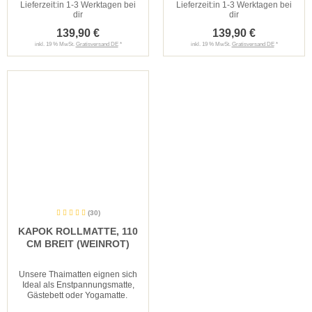
Lieferzeit:
in 1-3 Werktagen bei
Lieferzeit:
in 1-3 Werktagen bei
dir
dir
139,90 €
139,90 €
inkl. 19 % MwSt.
Gratisversand DE
*
inkl. 19 % MwSt.
Gratisversand DE
*
(30)
KAPOK ROLLMATTE, 110
CM BREIT (WEINROT)
Unsere Thaimatten eignen sich
Ideal als Enstpannungsmatte,
Gästebett oder Yogamatte.