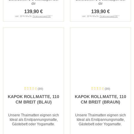
dir
dir
139,90 €
139,90 €
inkl. 19 % MwSt.
Gratisversand DE
*
inkl. 19 % MwSt.
Gratisversand DE
*
(30)
(30)
KAPOK ROLLMATTE, 110
KAPOK ROLLMATTE, 110
CM BREIT (BLAU)
CM BREIT (BRAUN)
Unsere Thaimatten eignen sich
Unsere Thaimatten eignen sich
Ideal als Enstpannungsmatte,
Ideal als Enstpannungsmatte,
Gästebett oder Yogamatte.
Gästebett oder Yogamatte.