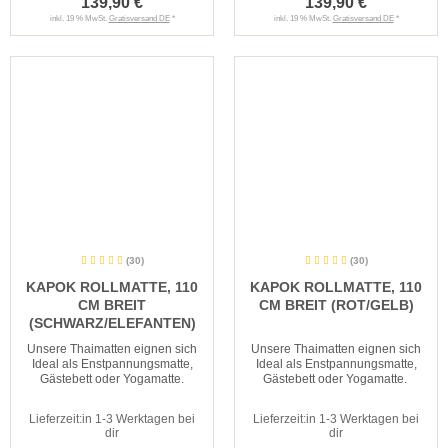
139,90 €
139,90 €
inkl. 19 % MwSt.
Gratisversand DE
*
inkl. 19 % MwSt.
Gratisversand DE
*
(30)
(30)
KAPOK ROLLMATTE, 110
KAPOK ROLLMATTE, 110
CM BREIT
CM BREIT (ROT/GELB)
(SCHWARZ/ELEFANTEN)
Unsere Thaimatten eignen sich
Unsere Thaimatten eignen sich
Ideal als Enstpannungsmatte,
Ideal als Enstpannungsmatte,
Gästebett oder Yogamatte.
Gästebett oder Yogamatte.
Lieferzeit:
in 1-3 Werktagen bei
Lieferzeit:
in 1-3 Werktagen bei
dir
dir