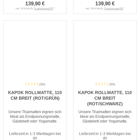
139,90 €
139,90 €
inkl. 19 % MwSt.
Gratisversand DE
*
inkl. 19 % MwSt.
Gratisversand DE
*
(30)
(30)
KAPOK ROLLMATTE, 110
KAPOK ROLLMATTE, 110
CM BREIT (ROT/GRÜN)
CM BREIT
(ROT/SCHWARZ)
Unsere Thaimatten eignen sich
Unsere Thaimatten eignen sich
Ideal als Enstpannungsmatte,
Ideal als Enstpannungsmatte,
Gästebett oder Yogamatte.
Gästebett oder Yogamatte.
Lieferzeit:
in 1-3 Werktagen bei
Lieferzeit:
in 1-3 Werktagen bei
dir
dir