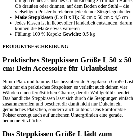
bringen echtes asiatisches Urlaubsfeeling zu dir nach Hause.
Ob draußen oder drinnen, auf dem Boden oder Stuhl – die
vielseitigen Polster bereichern jede deiner Sitzgelegenheiten
Maße Steppkissen (L x B x H):
50 cm x 50 cm x 4,5 cm
Jedes Kissen ist in liebevoller Handarbeit entstanden, darum
können die Maße etwas variieren
Füllung: 100 % Kapok;
Gewicht:
0,5 kg
PRODUKTBESCHREIBUNG
Praktisches Steppkissen Größe L 50 x 50
cm: Dein Accessoire für Urlaubslust
Nimm Platz und träume: Das bezaubernde Steppkissen Größe L ist
nicht nur ein praktisches Sitzpolster, es verleiht auch deinen vier
Wänden einen fernöstlichen Charme, der dir Wohlgefühl spendet.
Das handliche Steppkissen lässt sich durch die Steppungen einfach
zusammenrollen und beschert dir damit nicht nur Daheim ein
gemütliches Plätzchen, sondern auch outdoor. Das komfortable
Polster erzeugt auch auf unebenen Untergründen eine gerade,
bequeme Sitzfläche.
Das Steppkissen Größe L lädt zum