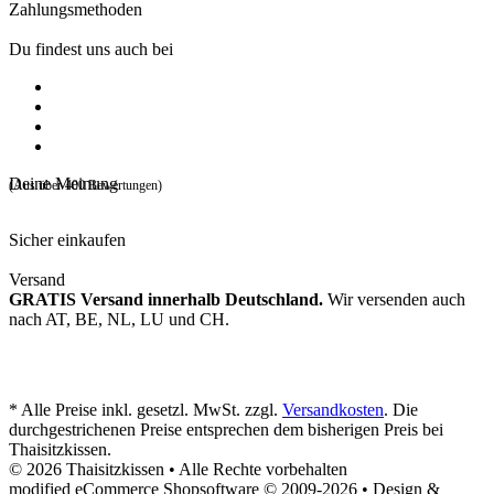
Zahlungsmethoden
Du findest uns auch bei
Deine Meinung
(Aus über 400 Bewertungen)
Sicher einkaufen
Versand
GRATIS Versand innerhalb Deutschland.
Wir versenden auch
nach AT, BE, NL, LU und CH.
* Alle Preise inkl. gesetzl. MwSt. zzgl.
Versandkosten
. Die
durchgestrichenen Preise entsprechen dem bisherigen Preis bei
Thaisitzkissen.
© 2026 Thaisitzkissen • Alle Rechte vorbehalten
modified eCommerce Shopsoftware © 2009-2026 • Design &