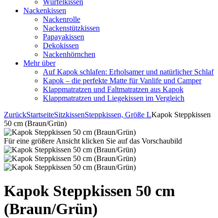
Würfelkissen
Nackenkissen
Nackenrolle
Nackenstützkissen
Papayakissen
Dekokissen
Nackenhörnchen
Mehr über
Auf Kapok schlafen: Erholsamer und natürlicher Schlaf
Kapok – die perfekte Matte für Vanlife und Camper
Klappmatratzen und Faltmatratzen aus Kapok
Klappmatratzen und Liegekissen im Vergleich
Zurück
Startseite
Sitzkissen
Steppkissen, Größe L
Kapok Steppkissen
50 cm (Braun/Grün)
Für eine größere Ansicht klicken Sie auf das Vorschaubild
Kapok Steppkissen 50 cm
(Braun/Grün)