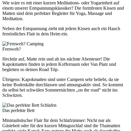
Wie wäre es mit einer kurzen Meditations- oder Yogaeinheit auf
einem unserer Entspannungsklassiker? Die formfesten Kissen und
Matten sind dein perfekter Begleiter für Yoga, Massage und
Meditation.
Neben der Entspannung zieht mit jedem Kissen auch ein Hauch
fernöstliches Flair in dein Heim ein.
Camping
Fernweh?
Hecktür auf, Matte rein und ab ins nächste Abenteuer! Die
Kapokmatten finden in jedem Kofferraum oder Van Platz und
begleiten so deinen Road Trip.
Übrigens: Kapokmatten sind unter Campern sehr beliebt, da sie
keine Bodenkälte durchlassen und atmungsaktiv sind. So kommst
du selbst bei schwülen Sommernächten „on the road“ nicht ins
Schwitzen.
Schlafen
Das perfekte Bett
Minimalistischer Flair für dein Schlafzimmer: Nicht nur als
Gästebett oder für den kurzen Mittagsschlaf sind die Thaimatten
perfekt, viele Kapok-Fans nutzen die Matte auch als dauerhaftes