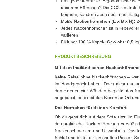
Fast jeder kennt sie: Ergonomische N
unserem Hörnchen? Die CO2-neutrale Ka
bequem, sondern auch noch nachhaltig
Maße Nackenhörnchen (L x B x H):
24
Jedes Nackenhörnchen ist in liebevoll
variieren
Füllung: 100 % Kapok;
Gewicht:
0,5 kg
PRODUKTBESCHREIBUNG
Mit dem thailändischen Nackenhörnch
Keine Reise ohne Nackenhörnchen – wer k
im Handgepäck haben. Doch nicht nur unt
den eigenen vier Wänden begleitet das Na
angepasst, so bleibt das Kissen an Ort und
Das Hörnchen für deinen Komfort
Ob du gemütlich auf dem Sofa sitzt, im F
das praktische Nackenhörnchen versüßt dir
Nackenschmerzen und Unwohlsein. Das farb
Schlaf und bietet dir ein sanftes Polster. 