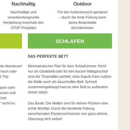
Nachhaltig
Outdoor
Nachhaltige und
Für den Außenbereich geeignet
verantwortungsvolle
– durch die feste Füllung kann
Herstellung innerhalb des
keine Bodenkälte
OTOP-Projektes
durchkommen
SCHLAFEN
DAS PERFEKTE BETT
ste Abenteuer!
Minimalistischer Flair für dein Schlafzimmer: Nicht
erraum oder
nur als Gästebett oder für den kurzen Mittagsschlaf
 Trip.
sind die Thaimatten perfekt, viele Kapok-Fans nutzen
die Matte auch als dauerhaftes Bett. Schnell
zusammengeklappt hast du dein Bett so außerdem
pern sehr
immer dabei.
lassen und
 bei
nicht ins
Das Beste: Die Matten sind für deinen Rücken eine
echte Wohltat. Durch die formfeste Füllung
verschwinden Rückenschmerzen von ganz alleine.
Überzeug dich selbst!