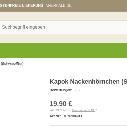
STENFREIE LIEFERUNG
INNERHALB DE
(Schwarz/Rot)
Kapok Nackenhörnchen (S
Bewertungen:
(3)
19,90 €
inkl. 19 % MwSt.
Gratisversand DE
*
Art.Nr.:
1019208403