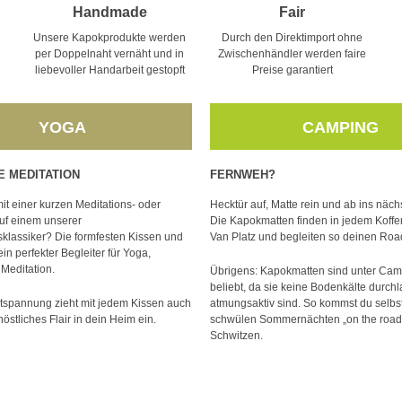
Handmade
Fair
Unsere Kapokprodukte werden
Durch den Direktimport ohne
per Doppelnaht vernäht und in
Zwischenhändler werden faire
liebevoller Handarbeit gestopft
Preise garantiert
YOGA
CAMPING
E MEDITATION
FERNWEH?
it einer kurzen Meditations- oder
Hecktür auf, Matte rein und ab ins näch
uf einem unserer
Die Kapokmatten finden in jedem Koff
lassiker? Die formfesten Kissen und
Van Platz und begleiten so deinen Road
in perfekter Begleiter für Yoga,
Meditation.
Übrigens: Kapokmatten sind unter Cam
beliebt, da sie keine Bodenkälte durch
tspannung zieht mit jedem Kissen auch
atmungsaktiv sind. So kommst du selbst
östliches Flair in dein Heim ein.
schwülen Sommernächten „on the road“ 
Schwitzen.