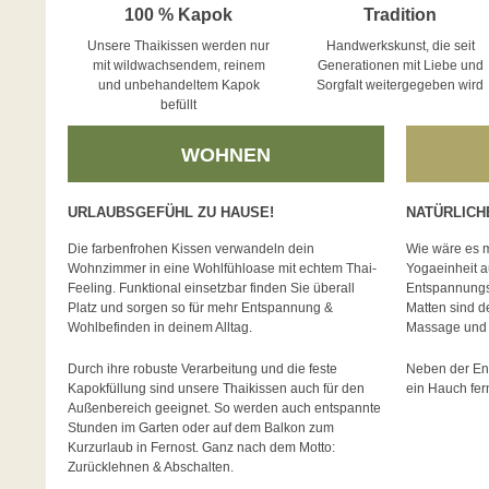
100 % Kapok
Tradition
Unsere Thaikissen werden nur
Handwerkskunst, die seit
mit wildwachsendem, reinem
Generationen mit Liebe und
und unbehandeltem Kapok
Sorgfalt weitergegeben wird
befüllt
WOHNEN
URLAUBSGEFÜHL ZU HAUSE!
NATÜRLICH
Die farbenfrohen Kissen verwandeln dein
Wie wäre es m
Wohnzimmer in eine Wohlfühloase mit echtem Thai-
Yogaeinheit a
Feeling. Funktional einsetzbar finden Sie überall
Entspannungsk
Platz und sorgen so für mehr Entspannung &
Matten sind de
Wohlbefinden in deinem Alltag.
Massage und 
Durch ihre robuste Verarbeitung und die feste
Neben der En
Kapokfüllung sind unsere Thaikissen auch für den
ein Hauch fern
Außenbereich geeignet. So werden auch entspannte
Stunden im Garten oder auf dem Balkon zum
Kurzurlaub in Fernost. Ganz nach dem Motto:
Zurücklehnen & Abschalten.