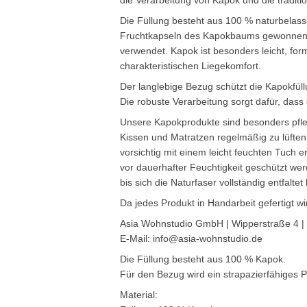
die Verarbeitung von Kapok und die traditi
Die Füllung besteht aus 100 % naturbelass
Fruchtkapseln des Kapokbaums gewonnen u
verwendet. Kapok ist besonders leicht, for
charakteristischen Liegekomfort.
Der langlebige Bezug schützt die Kapokfül
Die robuste Verarbeitung sorgt dafür, das
Unsere Kapokprodukte sind besonders pfleg
Kissen und Matratzen regelmäßig zu lüfte
vorsichtig mit einem leicht feuchten Tuch 
vor dauerhafter Feuchtigkeit geschützt we
bis sich die Naturfaser vollständig entfaltet 
Da jedes Produkt in Handarbeit gefertigt 
Asia Wohnstudio GmbH | Wipperstraße 4 |
E-Mail: info@asia-wohnstudio.de
Die Füllung besteht aus 100 % Kapok.
Für den Bezug wird ein strapazierfähiges
Material: