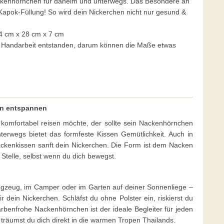
ackenhörnchen für daheim und unterwegs. Das Besondere an
pok-Füllung! So wird dein Nickerchen nicht nur gesund &
 cm x 28 cm x 7 cm
er Handarbeit entstanden, darum können die Maße etwas
en entspannen
omfortabel reisen möchte, der sollte sein Nackenhörnchen
erwegs bietet das formfeste Kissen Gemütlichkeit. Auch in
ckenkissen sanft dein Nickerchen. Die Form ist dem Nacken
 Stelle, selbst wenn du dich bewegst.
lugzeug, im Camper oder im Garten auf deiner Sonnenliege –
 dein Nickerchen. Schläfst du ohne Polster ein, riskierst du
enfrohe Nackenhörnchen ist der ideale Begleiter für jeden
So träumst du dich direkt in die warmen Tropen Thailands.