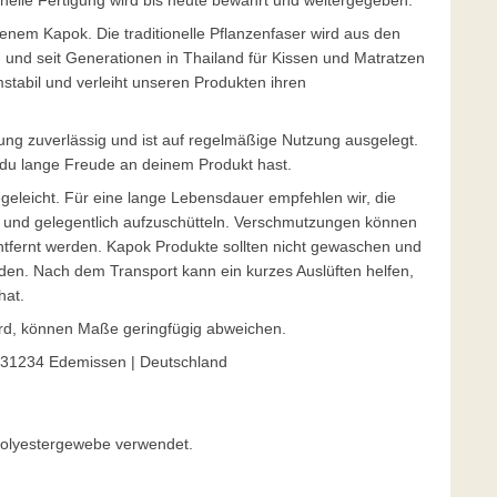
onelle Fertigung wird bis heute bewahrt und weitergegeben.
enem Kapok. Die traditionelle Pflanzenfaser wird aus den
nd seit Generationen in Thailand für Kissen und Matratzen
mstabil und verleiht unseren Produkten ihren
lung zuverlässig und ist auf regelmäßige Nutzung ausgelegt.
s du lange Freude an deinem Produkt hast.
eleicht. Für eine lange Lebensdauer empfehlen wir, die
n und gelegentlich aufzuschütteln. Verschmutzungen können
entfernt werden. Kapok Produkte sollten nicht gewaschen und
rden. Nach dem Transport kann ein kurzes Auslüften helfen,
hat.
wird, können Maße geringfügig abweichen.
 31234 Edemissen | Deutschland
 Polyestergewebe verwendet.