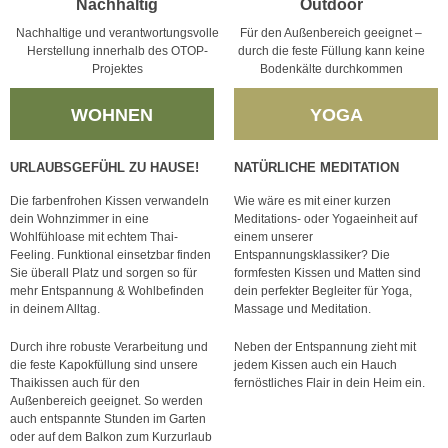
Nachhaltig
Outdoor
Nachhaltige und verantwortungsvolle
Für den Außenbereich geeignet –
Herstellung innerhalb des OTOP-
durch die feste Füllung kann keine
Projektes
Bodenkälte durchkommen
WOHNEN
YOGA
URLAUBSGEFÜHL ZU HAUSE!
NATÜRLICHE MEDITATION
Die farbenfrohen Kissen verwandeln
Wie wäre es mit einer kurzen
dein Wohnzimmer in eine
Meditations- oder Yogaeinheit auf
Wohlfühloase mit echtem Thai-
einem unserer
Feeling. Funktional einsetzbar finden
Entspannungsklassiker? Die
Sie überall Platz und sorgen so für
formfesten Kissen und Matten sind
mehr Entspannung & Wohlbefinden
dein perfekter Begleiter für Yoga,
in deinem Alltag.
Massage und Meditation.
Durch ihre robuste Verarbeitung und
Neben der Entspannung zieht mit
die feste Kapokfüllung sind unsere
jedem Kissen auch ein Hauch
Thaikissen auch für den
fernöstliches Flair in dein Heim ein.
Außenbereich geeignet. So werden
auch entspannte Stunden im Garten
oder auf dem Balkon zum Kurzurlaub