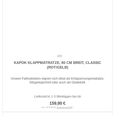
(23)
KAPOK KLAPPMATRATZE, 80 CM BREIT, CLASSIC
(ROT/GELB)
Unsere Faltmatratzen eignen sich ideal als Entspannungsmatratze,
Sitzgelegenheit oder auch als Gästebett.
Lieferzeit:
in 1-3 Werktagen bei dir
159,90 €
inkl. 19 % MwSt.
Gratisversand DE
*