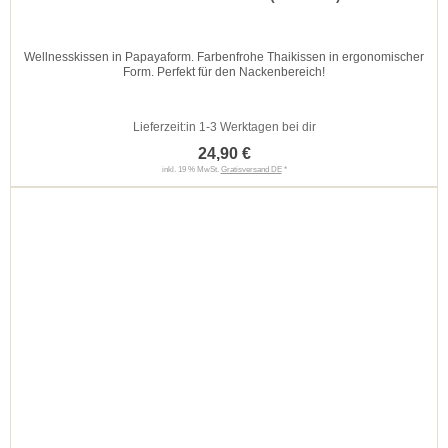
Wellnesskissen in Papayaform. Farbenfrohe Thaikissen in ergonomischer
Form. Perfekt für den Nackenbereich!
Lieferzeit:
in 1-3 Werktagen bei dir
24,90 €
inkl. 19 % MwSt.
Gratisversand DE
*