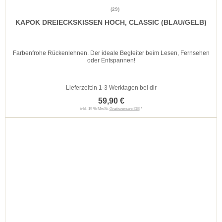
(29)
KAPOK DREIECKSKISSEN HOCH, CLASSIC (BLAU/GELB)
Farbenfrohe Rückenlehnen. Der ideale Begleiter beim Lesen, Fernsehen
oder Entspannen!
Lieferzeit:
in 1-3 Werktagen bei dir
59,90 €
inkl. 19 % MwSt.
Gratisversand DE
*