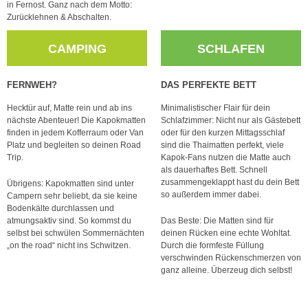
in Fernost. Ganz nach dem Motto:
Zurücklehnen & Abschalten.
CAMPING
SCHLAFEN
FERNWEH?
DAS PERFEKTE BETT
Hecktür auf, Matte rein und ab ins
Minimalistischer Flair für dein
nächste Abenteuer! Die Kapokmatten
Schlafzimmer: Nicht nur als Gästebett
finden in jedem Kofferraum oder Van
oder für den kurzen Mittagsschlaf
Platz und begleiten so deinen Road
sind die Thaimatten perfekt, viele
Trip.
Kapok-Fans nutzen die Matte auch
als dauerhaftes Bett. Schnell
zusammengeklappt hast du dein Bett
Übrigens: Kapokmatten sind unter
so außerdem immer dabei.
Campern sehr beliebt, da sie keine
Bodenkälte durchlassen und
atmungsaktiv sind. So kommst du
Das Beste: Die Matten sind für
selbst bei schwülen Sommernächten
deinen Rücken eine echte Wohltat.
„on the road“ nicht ins Schwitzen.
Durch die formfeste Füllung
verschwinden Rückenschmerzen von
ganz alleine. Überzeug dich selbst!