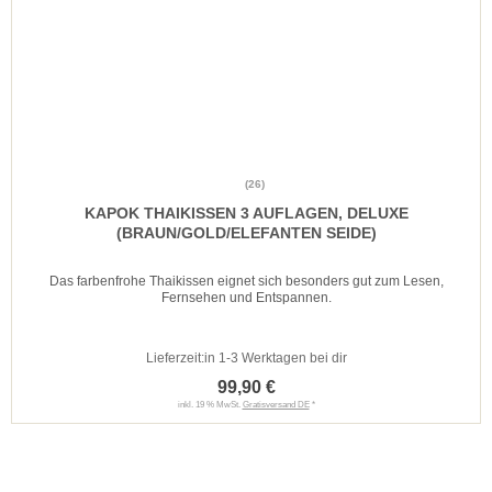
(26)
KAPOK THAIKISSEN 3 AUFLAGEN, DELUXE
(BRAUN/GOLD/ELEFANTEN SEIDE)
Das farbenfrohe Thaikissen eignet sich besonders gut zum Lesen,
Fernsehen und Entspannen.
Lieferzeit:
in 1-3 Werktagen bei dir
99,90 €
inkl. 19 % MwSt.
Gratisversand DE
*