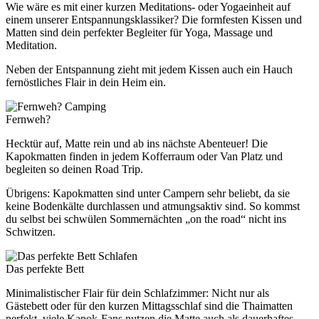
Wie wäre es mit einer kurzen Meditations- oder Yogaeinheit auf
einem unserer Entspannungsklassiker? Die formfesten Kissen und
Matten sind dein perfekter Begleiter für Yoga, Massage und
Meditation.
Neben der Entspannung zieht mit jedem Kissen auch ein Hauch
fernöstliches Flair in dein Heim ein.
Camping
Fernweh?
Hecktür auf, Matte rein und ab ins nächste Abenteuer! Die
Kapokmatten finden in jedem Kofferraum oder Van Platz und
begleiten so deinen Road Trip.
Übrigens: Kapokmatten sind unter Campern sehr beliebt, da sie
keine Bodenkälte durchlassen und atmungsaktiv sind. So kommst
du selbst bei schwülen Sommernächten „on the road“ nicht ins
Schwitzen.
Schlafen
Das perfekte Bett
Minimalistischer Flair für dein Schlafzimmer: Nicht nur als
Gästebett oder für den kurzen Mittagsschlaf sind die Thaimatten
perfekt, viele Kapok-Fans nutzen die Matte auch als dauerhaftes