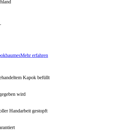
chland
.
apokbaumes
Mehr erfahren
ehandeltem Kapok befüllt
rgegeben wird
ller Handarbeit gestopft
rantiert