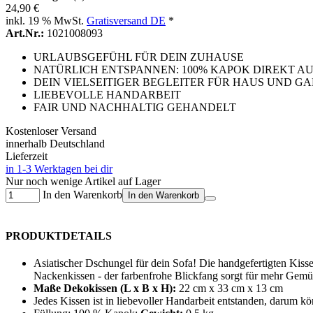
24,90 €
inkl. 19 % MwSt.
Gratisversand DE
*
Art.Nr.:
1021008093
URLAUBSGEFÜHL FÜR DEIN ZUHAUSE
NATÜRLICH ENTSPANNEN: 100% KAPOK DIREKT A
DEIN VIELSEITIGER BEGLEITER FÜR HAUS UND G
LIEBEVOLLE HANDARBEIT
FAIR UND NACHHALTIG GEHANDELT
Kostenloser Versand
innerhalb Deutschland
Lieferzeit
in 1-3 Werktagen bei dir
Nur noch wenige Artikel auf Lager
In den Warenkorb
In den Warenkorb
PRODUKTDETAILS
Asiatischer Dschungel für dein Sofa! Die handgefertigten Kiss
Nackenkissen - der farbenfrohe Blickfang sorgt für mehr Gemü
Maße Dekokissen (L x B x H):
22 cm x 33 cm x 13 cm
Jedes Kissen ist in liebevoller Handarbeit entstanden, darum k