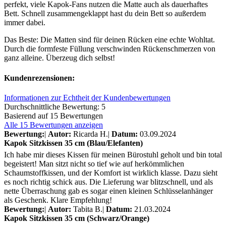
perfekt, viele Kapok-Fans nutzen die Matte auch als dauerhaftes
Bett. Schnell zusammengeklappt hast du dein Bett so außerdem
immer dabei.
Das Beste: Die Matten sind für deinen Rücken eine echte Wohltat.
Durch die formfeste Füllung verschwinden Rückenschmerzen von
ganz alleine. Überzeug dich selbst!
Kundenrezensionen:
Informationen zur Echtheit der Kundenbewertungen
Durchschnittliche Bewertung: 5
Basierend auf 15 Bewertungen
Alle 15 Bewertungen anzeigen
Bewertung:
|
Autor:
Ricarda H.
|
Datum:
03.09.2024
Kapok Sitzkissen 35 cm (Blau/Elefanten)
Ich habe mir dieses Kissen für meinen Bürostuhl geholt und bin total
begeistert! Man sitzt nicht so tief wie auf herkömmlichen
Schaumstoffkissen, und der Komfort ist wirklich klasse. Dazu sieht
es noch richtig schick aus. Die Lieferung war blitzschnell, und als
nette Überraschung gab es sogar einen kleinen Schlüsselanhänger
als Geschenk. Klare Empfehlung!
Bewertung:
|
Autor:
Tabita B.
|
Datum:
21.03.2024
Kapok Sitzkissen 35 cm (Schwarz/Orange)