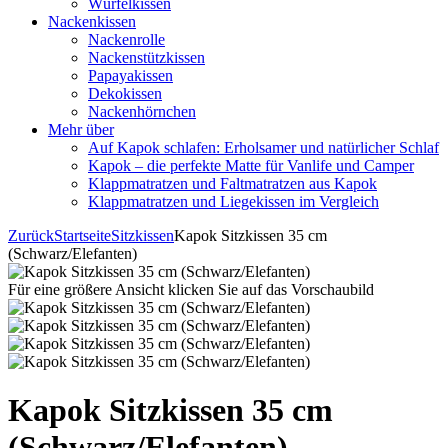
Würfelkissen
Nackenkissen
Nackenrolle
Nackenstützkissen
Papayakissen
Dekokissen
Nackenhörnchen
Mehr über
Auf Kapok schlafen: Erholsamer und natürlicher Schlaf
Kapok – die perfekte Matte für Vanlife und Camper
Klappmatratzen und Faltmatratzen aus Kapok
Klappmatratzen und Liegekissen im Vergleich
Zurück
Startseite
Sitzkissen
Kapok Sitzkissen 35 cm
(Schwarz/Elefanten)
Für eine größere Ansicht klicken Sie auf das Vorschaubild
Kapok Sitzkissen 35 cm
(Schwarz/Elefanten)