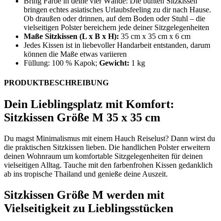
Bring Farbe in deine vier Wände: Die bunten Sitzkissen
bringen echtes asiatisches Urlaubsfeeling zu dir nach Hause.
Ob draußen oder drinnen, auf dem Boden oder Stuhl – die
vielseitigen Polster bereichern jede deiner Sitzgelegenheiten
Maße Sitzkissen (L x B x H):
35 cm x 35 cm x 6 cm
Jedes Kissen ist in liebevoller Handarbeit entstanden, darum
können die Maße etwas variieren
Füllung: 100 % Kapok;
Gewicht:
1 kg
PRODUKTBESCHREIBUNG
Dein Lieblingsplatz mit Komfort:
Sitzkissen Größe M 35 x 35 cm
Du magst Minimalismus mit einem Hauch Reiselust? Dann wirst du
die praktischen Sitzkissen lieben. Die handlichen Polster erweitern
deinen Wohnraum um komfortable Sitzgelegenheiten für deinen
vielseitigen Alltag. Tauche mit den farbenfrohen Kissen gedanklich
ab ins tropische Thailand und genieße deine Auszeit.
Sitzkissen Größe M werden mit
Vielseitigkeit zu Lieblingsstücken