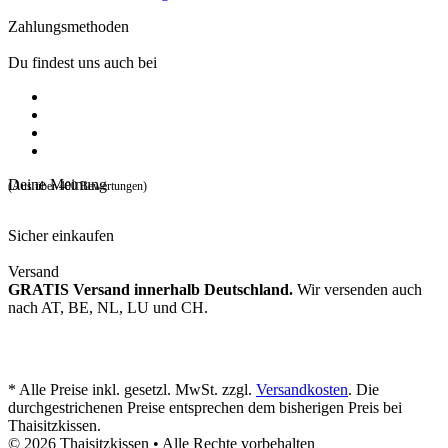
Zahlungsmethoden
Du findest uns auch bei
Deine Meinung
(Aus über 400 Bewertungen)
Sicher einkaufen
Versand
GRATIS Versand innerhalb Deutschland.
Wir versenden auch
nach AT, BE, NL, LU und CH.
* Alle Preise inkl. gesetzl. MwSt. zzgl.
Versandkosten
. Die
durchgestrichenen Preise entsprechen dem bisherigen Preis bei
Thaisitzkissen.
© 2026 Thaisitzkissen • Alle Rechte vorbehalten