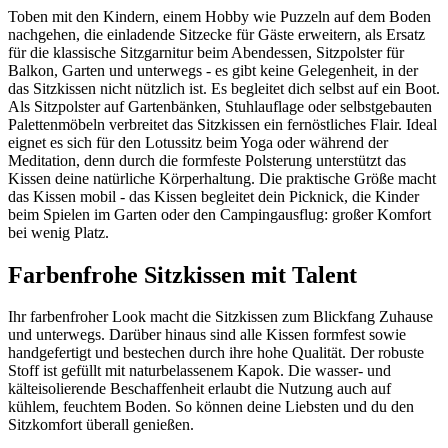
Toben mit den Kindern, einem Hobby wie Puzzeln auf dem Boden
nachgehen, die einladende Sitzecke für Gäste erweitern, als Ersatz
für die klassische Sitzgarnitur beim Abendessen, Sitzpolster für
Balkon, Garten und unterwegs - es gibt keine Gelegenheit, in der
das Sitzkissen nicht nützlich ist. Es begleitet dich selbst auf ein Boot.
Als Sitzpolster auf Gartenbänken, Stuhlauflage oder selbstgebauten
Palettenmöbeln verbreitet das Sitzkissen ein fernöstliches Flair. Ideal
eignet es sich für den Lotussitz beim Yoga oder während der
Meditation, denn durch die formfeste Polsterung unterstützt das
Kissen deine natürliche Körperhaltung. Die praktische Größe macht
das Kissen mobil - das Kissen begleitet dein Picknick, die Kinder
beim Spielen im Garten oder den Campingausflug: großer Komfort
bei wenig Platz.
Farbenfrohe Sitzkissen mit Talent
Ihr farbenfroher Look macht die Sitzkissen zum Blickfang Zuhause
und unterwegs. Darüber hinaus sind alle Kissen formfest sowie
handgefertigt und bestechen durch ihre hohe Qualität. Der robuste
Stoff ist gefüllt mit naturbelassenem Kapok. Die wasser- und
kälteisolierende Beschaffenheit erlaubt die Nutzung auch auf
kühlem, feuchtem Boden. So können deine Liebsten und du den
Sitzkomfort überall genießen.