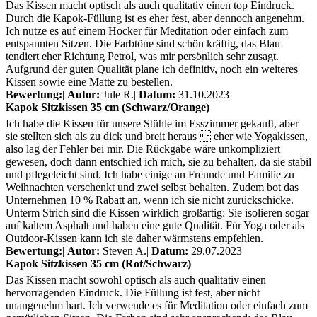
Das Kissen macht optisch als auch qualitativ einen top Eindruck.
Durch die Kapok-Füllung ist es eher fest, aber dennoch angenehm.
Ich nutze es auf einem Hocker für Meditation oder einfach zum
entspannten Sitzen. Die Farbtöne sind schön kräftig, das Blau
tendiert eher Richtung Petrol, was mir persönlich sehr zusagt.
Aufgrund der guten Qualität plane ich definitiv, noch ein weiteres
Kissen sowie eine Matte zu bestellen.
Bewertung:
|
Autor:
Jule R.
|
Datum:
31.10.2023
Kapok Sitzkissen 35 cm (Schwarz/Orange)
Ich habe die Kissen für unsere Stühle im Esszimmer gekauft, aber
sie stellten sich als zu dick und breit heraus  eher wie Yogakissen,
also lag der Fehler bei mir. Die Rückgabe wäre unkompliziert
gewesen, doch dann entschied ich mich, sie zu behalten, da sie stabil
und pflegeleicht sind. Ich habe einige an Freunde und Familie zu
Weihnachten verschenkt und zwei selbst behalten. Zudem bot das
Unternehmen 10 % Rabatt an, wenn ich sie nicht zurückschicke.
Unterm Strich sind die Kissen wirklich großartig: Sie isolieren sogar
auf kaltem Asphalt und haben eine gute Qualität. Für Yoga oder als
Outdoor-Kissen kann ich sie daher wärmstens empfehlen.
Bewertung:
|
Autor:
Steven A.
|
Datum:
29.07.2023
Kapok Sitzkissen 35 cm (Rot/Schwarz)
Das Kissen macht sowohl optisch als auch qualitativ einen
hervorragenden Eindruck. Die Füllung ist fest, aber nicht
unangenehm hart. Ich verwende es für Meditation oder einfach zum