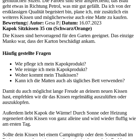
gemütlichen Sitzen. Die Farben sind sehr ansprechend; das Blau
geht etwas in Richtung Petrol, was mir gut gefällt. Da ich von der
erstklassigen Qualität begeistert bin, plane ich, mir zusätzlich ein
weiteres Kissen und möglicherweise auch eine Matte zu kaufen.
Bewertung:
|
Autor:
Gesa P.
|
Datum:
16.07.2023
Kapok Sitzkissen 35 cm (Schwarz/Orange)
Die Kissen sind hervorragend für den Garten geeignet. Das einzige
Manko war, dass der Karton beschädigt ankam.
Häufig gestellte Fragen
Wie pflege ich mein Kapokprodukt?
Wie reinige ich mein Kapokprodukt?
Woher kommt mein Thaikissen?
Kann ich die Matten auch als tägliches Bett verwenden?
Damit du auch möglichst lange Freude an deinem neuen Kissen
hast, empfehlen wir dir das Kissen regelmäßig auszulüften oder
auszuklopfen.
Außerdem liebt Kapok die Wärme! Durch Sonne oder Heizung
regeneriert dein Kissen von ganz alleine und wird wieder fluffig wie
am ersten Tag.
Sollte dein Kissen bei einem Campingtrip oder dem Sonnenbad im