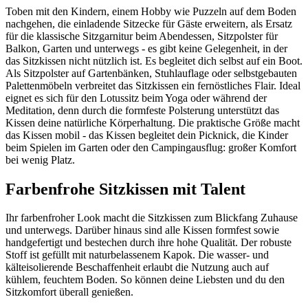
Toben mit den Kindern, einem Hobby wie Puzzeln auf dem Boden
nachgehen, die einladende Sitzecke für Gäste erweitern, als Ersatz
für die klassische Sitzgarnitur beim Abendessen, Sitzpolster für
Balkon, Garten und unterwegs - es gibt keine Gelegenheit, in der
das Sitzkissen nicht nützlich ist. Es begleitet dich selbst auf ein Boot.
Als Sitzpolster auf Gartenbänken, Stuhlauflage oder selbstgebauten
Palettenmöbeln verbreitet das Sitzkissen ein fernöstliches Flair. Ideal
eignet es sich für den Lotussitz beim Yoga oder während der
Meditation, denn durch die formfeste Polsterung unterstützt das
Kissen deine natürliche Körperhaltung. Die praktische Größe macht
das Kissen mobil - das Kissen begleitet dein Picknick, die Kinder
beim Spielen im Garten oder den Campingausflug: großer Komfort
bei wenig Platz.
Farbenfrohe Sitzkissen mit Talent
Ihr farbenfroher Look macht die Sitzkissen zum Blickfang Zuhause
und unterwegs. Darüber hinaus sind alle Kissen formfest sowie
handgefertigt und bestechen durch ihre hohe Qualität. Der robuste
Stoff ist gefüllt mit naturbelassenem Kapok. Die wasser- und
kälteisolierende Beschaffenheit erlaubt die Nutzung auch auf
kühlem, feuchtem Boden. So können deine Liebsten und du den
Sitzkomfort überall genießen.