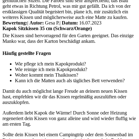
gemütlichen Sitzen. Die Farben sind sehr ansprechend; das Blau
geht etwas in Richtung Petrol, was mir gut gefällt. Da ich von der
erstklassigen Qualität begeistert bin, plane ich, mir zusätzlich ein
weiteres Kissen und möglicherweise auch eine Matte zu kaufen.
Bewertung:
|
Autor:
Gesa P.
|
Datum:
16.07.2023
Kapok Sitzkissen 35 cm (Schwarz/Orange)
Die Kissen sind hervorragend für den Garten geeignet. Das einzige
Manko war, dass der Karton beschädigt ankam.
Häufig gestellte Fragen
Wie pflege ich mein Kapokprodukt?
Wie reinige ich mein Kapokprodukt?
Woher kommt mein Thaikissen?
Kann ich die Matten auch als tägliches Bett verwenden?
Damit du auch möglichst lange Freude an deinem neuen Kissen
hast, empfehlen wir dir das Kissen regelmäßig auszulüften oder
auszuklopfen.
Außerdem liebt Kapok die Wärme! Durch Sonne oder Heizung
regeneriert dein Kissen von ganz alleine und wird wieder fluffig wie
am ersten Tag.
Sollte dein Kissen bei einem Campingtrip oder dem Sonnenbad im