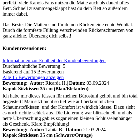
perfekt, viele Kapok-Fans nutzen die Matte auch als dauerhaftes
Bett. Schnell zusammengeklappt hast du dein Bett so außerdem
immer dabei.
Das Beste: Die Matten sind für deinen Rücken eine echte Wohltat.
Durch die formfeste Füllung verschwinden Rückenschmerzen von
ganz alleine. Überzeug dich selbst!
Kundenrezensionen:
Informationen zur Echtheit der Kundenbewertungen
Durchschnittliche Bewertung: 5
Basierend auf 15 Bewertungen
Alle 15 Bewertungen anzeigen
Bewertung:
|
Autor:
Ricarda H.
|
Datum:
03.09.2024
Kapok Sitzkissen 35 cm (Blau/Elefanten)
Ich habe mir dieses Kissen für meinen Bürostuhl geholt und bin total
begeistert! Man sitzt nicht so tief wie auf herkömmlichen
Schaumstoffkissen, und der Komfort ist wirklich klasse. Dazu sieht
es noch richtig schick aus. Die Lieferung war blitzschnell, und als
nette Überraschung gab es sogar einen kleinen Schlüsselanhänger
als Geschenk. Klare Empfehlung!
Bewertung:
|
Autor:
Tabita B.
|
Datum:
21.03.2024
Kapok Sitzkissen 35 cm (Schwarz/Orange)