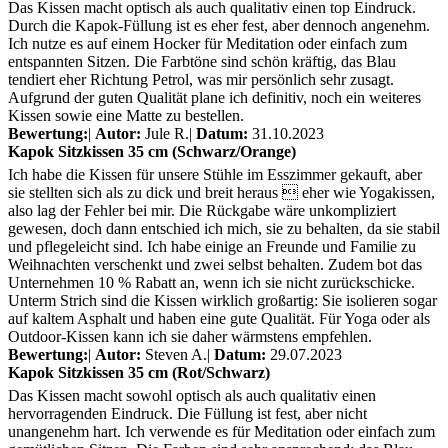
Das Kissen macht optisch als auch qualitativ einen top Eindruck.
Durch die Kapok-Füllung ist es eher fest, aber dennoch angenehm.
Ich nutze es auf einem Hocker für Meditation oder einfach zum
entspannten Sitzen. Die Farbtöne sind schön kräftig, das Blau
tendiert eher Richtung Petrol, was mir persönlich sehr zusagt.
Aufgrund der guten Qualität plane ich definitiv, noch ein weiteres
Kissen sowie eine Matte zu bestellen.
Bewertung:
|
Autor:
Jule R.
|
Datum:
31.10.2023
Kapok Sitzkissen 35 cm (Schwarz/Orange)
Ich habe die Kissen für unsere Stühle im Esszimmer gekauft, aber
sie stellten sich als zu dick und breit heraus  eher wie Yogakissen,
also lag der Fehler bei mir. Die Rückgabe wäre unkompliziert
gewesen, doch dann entschied ich mich, sie zu behalten, da sie stabil
und pflegeleicht sind. Ich habe einige an Freunde und Familie zu
Weihnachten verschenkt und zwei selbst behalten. Zudem bot das
Unternehmen 10 % Rabatt an, wenn ich sie nicht zurückschicke.
Unterm Strich sind die Kissen wirklich großartig: Sie isolieren sogar
auf kaltem Asphalt und haben eine gute Qualität. Für Yoga oder als
Outdoor-Kissen kann ich sie daher wärmstens empfehlen.
Bewertung:
|
Autor:
Steven A.
|
Datum:
29.07.2023
Kapok Sitzkissen 35 cm (Rot/Schwarz)
Das Kissen macht sowohl optisch als auch qualitativ einen
hervorragenden Eindruck. Die Füllung ist fest, aber nicht
unangenehm hart. Ich verwende es für Meditation oder einfach zum