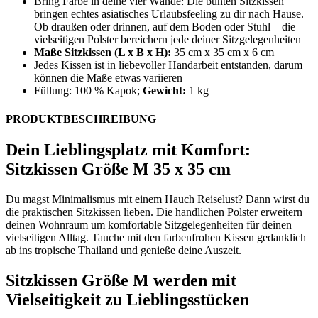
Bring Farbe in deine vier Wände: Die bunten Sitzkissen
bringen echtes asiatisches Urlaubsfeeling zu dir nach Hause.
Ob draußen oder drinnen, auf dem Boden oder Stuhl – die
vielseitigen Polster bereichern jede deiner Sitzgelegenheiten
Maße Sitzkissen (L x B x H):
35 cm x 35 cm x 6 cm
Jedes Kissen ist in liebevoller Handarbeit entstanden, darum
können die Maße etwas variieren
Füllung: 100 % Kapok;
Gewicht:
1 kg
PRODUKTBESCHREIBUNG
Dein Lieblingsplatz mit Komfort:
Sitzkissen Größe M 35 x 35 cm
Du magst Minimalismus mit einem Hauch Reiselust? Dann wirst du
die praktischen Sitzkissen lieben. Die handlichen Polster erweitern
deinen Wohnraum um komfortable Sitzgelegenheiten für deinen
vielseitigen Alltag. Tauche mit den farbenfrohen Kissen gedanklich
ab ins tropische Thailand und genieße deine Auszeit.
Sitzkissen Größe M werden mit
Vielseitigkeit zu Lieblingsstücken