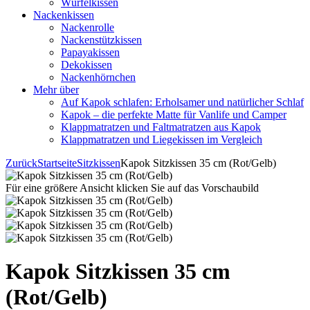
Würfelkissen
Nackenkissen
Nackenrolle
Nackenstützkissen
Papayakissen
Dekokissen
Nackenhörnchen
Mehr über
Auf Kapok schlafen: Erholsamer und natürlicher Schlaf
Kapok – die perfekte Matte für Vanlife und Camper
Klappmatratzen und Faltmatratzen aus Kapok
Klappmatratzen und Liegekissen im Vergleich
Zurück
Startseite
Sitzkissen
Kapok Sitzkissen 35 cm (Rot/Gelb)
Für eine größere Ansicht klicken Sie auf das Vorschaubild
Kapok Sitzkissen 35 cm
(Rot/Gelb)