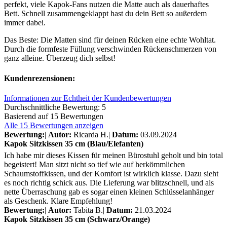
perfekt, viele Kapok-Fans nutzen die Matte auch als dauerhaftes
Bett. Schnell zusammengeklappt hast du dein Bett so außerdem
immer dabei.
Das Beste: Die Matten sind für deinen Rücken eine echte Wohltat.
Durch die formfeste Füllung verschwinden Rückenschmerzen von
ganz alleine. Überzeug dich selbst!
Kundenrezensionen:
Informationen zur Echtheit der Kundenbewertungen
Durchschnittliche Bewertung: 5
Basierend auf 15 Bewertungen
Alle 15 Bewertungen anzeigen
Bewertung:
|
Autor:
Ricarda H.
|
Datum:
03.09.2024
Kapok Sitzkissen 35 cm (Blau/Elefanten)
Ich habe mir dieses Kissen für meinen Bürostuhl geholt und bin total
begeistert! Man sitzt nicht so tief wie auf herkömmlichen
Schaumstoffkissen, und der Komfort ist wirklich klasse. Dazu sieht
es noch richtig schick aus. Die Lieferung war blitzschnell, und als
nette Überraschung gab es sogar einen kleinen Schlüsselanhänger
als Geschenk. Klare Empfehlung!
Bewertung:
|
Autor:
Tabita B.
|
Datum:
21.03.2024
Kapok Sitzkissen 35 cm (Schwarz/Orange)