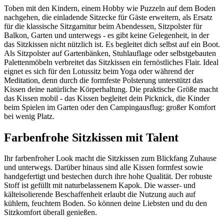
Toben mit den Kindern, einem Hobby wie Puzzeln auf dem Boden
nachgehen, die einladende Sitzecke für Gäste erweitern, als Ersatz
für die klassische Sitzgarnitur beim Abendessen, Sitzpolster für
Balkon, Garten und unterwegs - es gibt keine Gelegenheit, in der
das Sitzkissen nicht nützlich ist. Es begleitet dich selbst auf ein Boot.
Als Sitzpolster auf Gartenbänken, Stuhlauflage oder selbstgebauten
Palettenmöbeln verbreitet das Sitzkissen ein fernöstliches Flair. Ideal
eignet es sich für den Lotussitz beim Yoga oder während der
Meditation, denn durch die formfeste Polsterung unterstützt das
Kissen deine natürliche Körperhaltung. Die praktische Größe macht
das Kissen mobil - das Kissen begleitet dein Picknick, die Kinder
beim Spielen im Garten oder den Campingausflug: großer Komfort
bei wenig Platz.
Farbenfrohe Sitzkissen mit Talent
Ihr farbenfroher Look macht die Sitzkissen zum Blickfang Zuhause
und unterwegs. Darüber hinaus sind alle Kissen formfest sowie
handgefertigt und bestechen durch ihre hohe Qualität. Der robuste
Stoff ist gefüllt mit naturbelassenem Kapok. Die wasser- und
kälteisolierende Beschaffenheit erlaubt die Nutzung auch auf
kühlem, feuchtem Boden. So können deine Liebsten und du den
Sitzkomfort überall genießen.