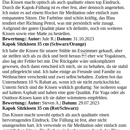
Das Kissen macht optisch als auch qualitativ einen top Eindruck.
Durch die Kapok-Füllung ist es eher fest, aber dennoch angenehm.
Ich nutze es auf einem Hocker für Meditation oder einfach zum
entspannten Sitzen. Die Farbtöne sind schön kräftig, das Blau
tendiert eher Richtung Petrol, was mir persönlich sehr zusagt.
Aufgrund der guten Qualität plane ich definitiv, noch ein weiteres
Kissen sowie eine Matte zu bestellen.
Bewertung:
|
Autor:
Jule R.
|
Datum:
31.10.2023
Kapok Sitzkissen 35 cm (Schwarz/Orange)
Ich habe die Kissen für unsere Stühle im Esszimmer gekauft, aber
sie stellten sich als zu dick und breit heraus  eher wie Yogakissen,
also lag der Fehler bei mir. Die Rückgabe wäre unkompliziert
gewesen, doch dann entschied ich mich, sie zu behalten, da sie stabil
und pflegeleicht sind. Ich habe einige an Freunde und Familie zu
Weihnachten verschenkt und zwei selbst behalten. Zudem bot das
Unternehmen 10 % Rabatt an, wenn ich sie nicht zurückschicke.
Unterm Strich sind die Kissen wirklich großartig: Sie isolieren sogar
auf kaltem Asphalt und haben eine gute Qualität. Für Yoga oder als
Outdoor-Kissen kann ich sie daher wärmstens empfehlen.
Bewertung:
|
Autor:
Steven A.
|
Datum:
29.07.2023
Kapok Sitzkissen 35 cm (Rot/Schwarz)
Das Kissen macht sowohl optisch als auch qualitativ einen
hervorragenden Eindruck. Die Füllung ist fest, aber nicht
unangenehm hart. Ich verwende es für Meditation oder einfach zum