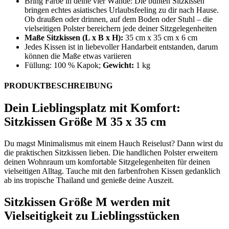
Bring Farbe in deine vier Wände: Die bunten Sitzkissen
bringen echtes asiatisches Urlaubsfeeling zu dir nach Hause.
Ob draußen oder drinnen, auf dem Boden oder Stuhl – die
vielseitigen Polster bereichern jede deiner Sitzgelegenheiten
Maße Sitzkissen (L x B x H):
35 cm x 35 cm x 6 cm
Jedes Kissen ist in liebevoller Handarbeit entstanden, darum
können die Maße etwas variieren
Füllung: 100 % Kapok;
Gewicht:
1 kg
PRODUKTBESCHREIBUNG
Dein Lieblingsplatz mit Komfort:
Sitzkissen Größe M 35 x 35 cm
Du magst Minimalismus mit einem Hauch Reiselust? Dann wirst du
die praktischen Sitzkissen lieben. Die handlichen Polster erweitern
deinen Wohnraum um komfortable Sitzgelegenheiten für deinen
vielseitigen Alltag. Tauche mit den farbenfrohen Kissen gedanklich
ab ins tropische Thailand und genieße deine Auszeit.
Sitzkissen Größe M werden mit
Vielseitigkeit zu Lieblingsstücken