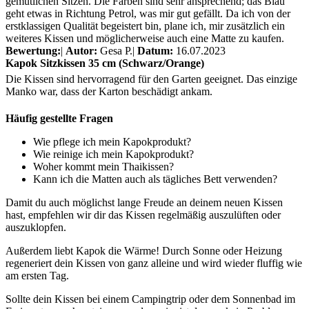
gemütlichen Sitzen. Die Farben sind sehr ansprechend; das Blau
geht etwas in Richtung Petrol, was mir gut gefällt. Da ich von der
erstklassigen Qualität begeistert bin, plane ich, mir zusätzlich ein
weiteres Kissen und möglicherweise auch eine Matte zu kaufen.
Bewertung:
|
Autor:
Gesa P.
|
Datum:
16.07.2023
Kapok Sitzkissen 35 cm (Schwarz/Orange)
Die Kissen sind hervorragend für den Garten geeignet. Das einzige
Manko war, dass der Karton beschädigt ankam.
Häufig gestellte Fragen
Wie pflege ich mein Kapokprodukt?
Wie reinige ich mein Kapokprodukt?
Woher kommt mein Thaikissen?
Kann ich die Matten auch als tägliches Bett verwenden?
Damit du auch möglichst lange Freude an deinem neuen Kissen
hast, empfehlen wir dir das Kissen regelmäßig auszulüften oder
auszuklopfen.
Außerdem liebt Kapok die Wärme! Durch Sonne oder Heizung
regeneriert dein Kissen von ganz alleine und wird wieder fluffig wie
am ersten Tag.
Sollte dein Kissen bei einem Campingtrip oder dem Sonnenbad im