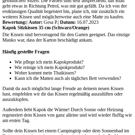
gemütlichen Sitzen. Die Farben sind sehr ansprechend; das Blau
geht etwas in Richtung Petrol, was mir gut gefällt. Da ich von der
erstklassigen Qualität begeistert bin, plane ich, mir zusätzlich ein
weiteres Kissen und möglicherweise auch eine Matte zu kaufen.
Bewertung:
|
Autor:
Gesa P.
|
Datum:
16.07.2023
Kapok Sitzkissen 35 cm (Schwarz/Orange)
Die Kissen sind hervorragend für den Garten geeignet. Das einzige
Manko war, dass der Karton beschädigt ankam.
Häufig gestellte Fragen
Wie pflege ich mein Kapokprodukt?
Wie reinige ich mein Kapokprodukt?
Woher kommt mein Thaikissen?
Kann ich die Matten auch als tägliches Bett verwenden?
Damit du auch möglichst lange Freude an deinem neuen Kissen
hast, empfehlen wir dir das Kissen regelmäßig auszulüften oder
auszuklopfen.
Außerdem liebt Kapok die Wärme! Durch Sonne oder Heizung
regeneriert dein Kissen von ganz alleine und wird wieder fluffig wie
am ersten Tag.
Sollte dein Kissen bei einem Campingtrip oder dem Sonnenbad im