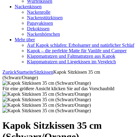
Würfelkissen
Nackenkissen
Nackenrolle
Nackenstützkissen
Papayakissen
Dekokissen
Nackenhörnchen
Mehr über
Auf Kapok schlafen: Erholsamer und natürlicher Schlaf
Kapok – die perfekte Matte für Vanlife und Camper
Klappmatratzen und Faltmatratzen aus Kapok
Klappmatratzen und Liegekissen im Vergleich
Zurück
Startseite
Sitzkissen
Kapok Sitzkissen 35 cm
(Schwarz/Orange)
Für eine größere Ansicht klicken Sie auf das Vorschaubild
Kapok Sitzkissen 35 cm
(Schwarz/Orange)