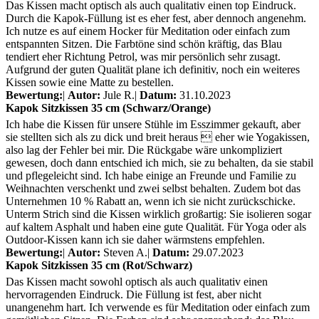
Das Kissen macht optisch als auch qualitativ einen top Eindruck.
Durch die Kapok-Füllung ist es eher fest, aber dennoch angenehm.
Ich nutze es auf einem Hocker für Meditation oder einfach zum
entspannten Sitzen. Die Farbtöne sind schön kräftig, das Blau
tendiert eher Richtung Petrol, was mir persönlich sehr zusagt.
Aufgrund der guten Qualität plane ich definitiv, noch ein weiteres
Kissen sowie eine Matte zu bestellen.
Bewertung:
|
Autor:
Jule R.
|
Datum:
31.10.2023
Kapok Sitzkissen 35 cm (Schwarz/Orange)
Ich habe die Kissen für unsere Stühle im Esszimmer gekauft, aber
sie stellten sich als zu dick und breit heraus  eher wie Yogakissen,
also lag der Fehler bei mir. Die Rückgabe wäre unkompliziert
gewesen, doch dann entschied ich mich, sie zu behalten, da sie stabil
und pflegeleicht sind. Ich habe einige an Freunde und Familie zu
Weihnachten verschenkt und zwei selbst behalten. Zudem bot das
Unternehmen 10 % Rabatt an, wenn ich sie nicht zurückschicke.
Unterm Strich sind die Kissen wirklich großartig: Sie isolieren sogar
auf kaltem Asphalt und haben eine gute Qualität. Für Yoga oder als
Outdoor-Kissen kann ich sie daher wärmstens empfehlen.
Bewertung:
|
Autor:
Steven A.
|
Datum:
29.07.2023
Kapok Sitzkissen 35 cm (Rot/Schwarz)
Das Kissen macht sowohl optisch als auch qualitativ einen
hervorragenden Eindruck. Die Füllung ist fest, aber nicht
unangenehm hart. Ich verwende es für Meditation oder einfach zum