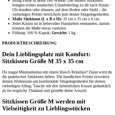
Bring Farbe in deine vier Wände: Die bunten Sitzkissen
bringen echtes asiatisches Urlaubsfeeling zu dir nach Hause.
Ob draußen oder drinnen, auf dem Boden oder Stuhl – die
vielseitigen Polster bereichern jede deiner Sitzgelegenheiten
Maße Sitzkissen (L x B x H):
35 cm x 35 cm x 6 cm
Jedes Kissen ist in liebevoller Handarbeit entstanden, darum
können die Maße etwas variieren
Füllung: 100 % Kapok;
Gewicht:
1 kg
PRODUKTBESCHREIBUNG
Dein Lieblingsplatz mit Komfort:
Sitzkissen Größe M 35 x 35 cm
Du magst Minimalismus mit einem Hauch Reiselust? Dann wirst du
die praktischen Sitzkissen lieben. Die handlichen Polster erweitern
deinen Wohnraum um komfortable Sitzgelegenheiten für deinen
vielseitigen Alltag. Tauche mit den farbenfrohen Kissen gedanklich
ab ins tropische Thailand und genieße deine Auszeit.
Sitzkissen Größe M werden mit
Vielseitigkeit zu Lieblingsstücken