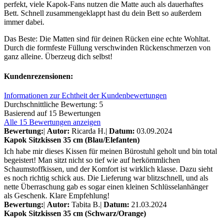
perfekt, viele Kapok-Fans nutzen die Matte auch als dauerhaftes
Bett. Schnell zusammengeklappt hast du dein Bett so außerdem
immer dabei.
Das Beste: Die Matten sind für deinen Rücken eine echte Wohltat.
Durch die formfeste Füllung verschwinden Rückenschmerzen von
ganz alleine. Überzeug dich selbst!
Kundenrezensionen:
Informationen zur Echtheit der Kundenbewertungen
Durchschnittliche Bewertung: 5
Basierend auf 15 Bewertungen
Alle 15 Bewertungen anzeigen
Bewertung:
|
Autor:
Ricarda H.
|
Datum:
03.09.2024
Kapok Sitzkissen 35 cm (Blau/Elefanten)
Ich habe mir dieses Kissen für meinen Bürostuhl geholt und bin total
begeistert! Man sitzt nicht so tief wie auf herkömmlichen
Schaumstoffkissen, und der Komfort ist wirklich klasse. Dazu sieht
es noch richtig schick aus. Die Lieferung war blitzschnell, und als
nette Überraschung gab es sogar einen kleinen Schlüsselanhänger
als Geschenk. Klare Empfehlung!
Bewertung:
|
Autor:
Tabita B.
|
Datum:
21.03.2024
Kapok Sitzkissen 35 cm (Schwarz/Orange)