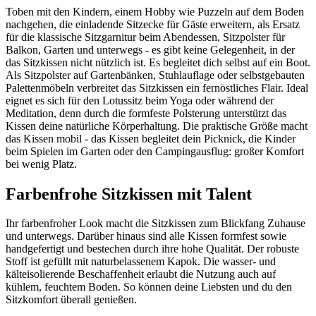
Toben mit den Kindern, einem Hobby wie Puzzeln auf dem Boden
nachgehen, die einladende Sitzecke für Gäste erweitern, als Ersatz
für die klassische Sitzgarnitur beim Abendessen, Sitzpolster für
Balkon, Garten und unterwegs - es gibt keine Gelegenheit, in der
das Sitzkissen nicht nützlich ist. Es begleitet dich selbst auf ein Boot.
Als Sitzpolster auf Gartenbänken, Stuhlauflage oder selbstgebauten
Palettenmöbeln verbreitet das Sitzkissen ein fernöstliches Flair. Ideal
eignet es sich für den Lotussitz beim Yoga oder während der
Meditation, denn durch die formfeste Polsterung unterstützt das
Kissen deine natürliche Körperhaltung. Die praktische Größe macht
das Kissen mobil - das Kissen begleitet dein Picknick, die Kinder
beim Spielen im Garten oder den Campingausflug: großer Komfort
bei wenig Platz.
Farbenfrohe Sitzkissen mit Talent
Ihr farbenfroher Look macht die Sitzkissen zum Blickfang Zuhause
und unterwegs. Darüber hinaus sind alle Kissen formfest sowie
handgefertigt und bestechen durch ihre hohe Qualität. Der robuste
Stoff ist gefüllt mit naturbelassenem Kapok. Die wasser- und
kälteisolierende Beschaffenheit erlaubt die Nutzung auch auf
kühlem, feuchtem Boden. So können deine Liebsten und du den
Sitzkomfort überall genießen.