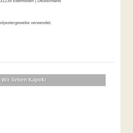
 31234 Edemissen | Deutschland
 Polyestergewebe verwendet.
Wir lieben Kapok!