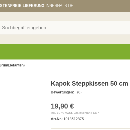
STENFREIE LIEFERUNG
INNERHALB DE
rün/Elefanten)
Kapok Steppkissen 50 cm 
Bewertungen:
(0)
19,90 €
inkl. 19 % MwSt.
Gratisversand DE
*
Art.Nr.:
1018512875