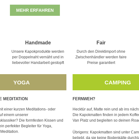
MEHR ERFAHREN
Handmade
Fair
Unsere Kapokprodukte werden
Durch den Direktimport ohne
per Doppelnaht vernäht und in
Zwischenhändler werden faire
liebevoller Handarbeit gestopft
Preise garantiert
YOGA
CAMPING
E MEDITATION
FERNWEH?
it einer kurzen Meditations- oder
Hecktür auf, Matte rein und ab ins näch
uf einem unserer
Die Kapokmatten finden in jedem Koff
lassiker? Die formfesten Kissen und
Van Platz und begleiten so deinen Road
in perfekter Begleiter für Yoga,
Meditation.
Übrigens: Kapokmatten sind unter Cam
beliebt, da sie keine Bodenkälte durch