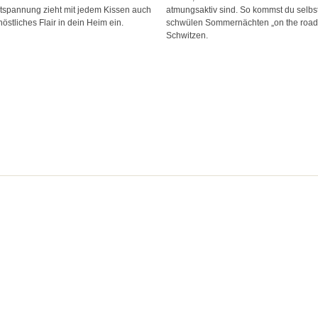
tspannung zieht mit jedem Kissen auch
atmungsaktiv sind. So kommst du selbst
östliches Flair in dein Heim ein.
schwülen Sommernächten „on the road“ 
Schwitzen.