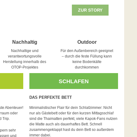
ZUR STORY
Nachhaltig
Outdoor
Nachhaltige und
Für den Außenbereich geeignet
verantwortungsvolle
– durch die feste Füllung kann
Herstellung innerhalb des
keine Bodenkälte
OTOP-Projektes
durchkommen
SCHLAFEN
DAS PERFEKTE BETT
ste Abenteuer!
Minimalistischer Flair für dein Schlafzimmer: Nicht
erraum oder
nur als Gästebett oder für den kurzen Mittagsschlaf
 Trip.
sind die Thaimatten perfekt, viele Kapok-Fans nutzen
die Matte auch als dauerhaftes Bett. Schnell
zusammengeklappt hast du dein Bett so außerdem
pern sehr
immer dabei.
lassen und