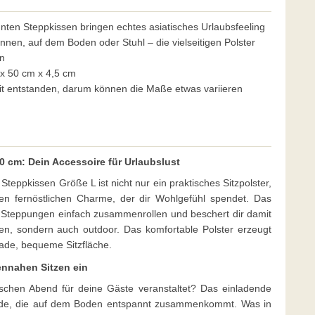
unten Steppkissen bringen echtes asiatisches Urlaubsfeeling
nnen, auf dem Boden oder Stuhl – die vielseitigen Polster
en
x 50 cm x 4,5 cm
beit entstanden, darum können die Maße etwas variieren
0 cm: Dein Accessoire für Urlaubslust
eppkissen Größe L ist nicht nur ein praktisches Sitzpolster,
en fernöstlichen Charme, der dir Wohlgefühl spendet. Das
ie Steppungen einfach zusammenrollen und beschert dir damit
en, sondern auch outdoor. Das komfortable Polster erzeugt
ade, bequeme Sitzfläche.
nnahen Sitzen ein
ischen Abend für deine Gäste veranstaltet? Das einladende
unde, die auf dem Boden entspannt zusammenkommt. Was in