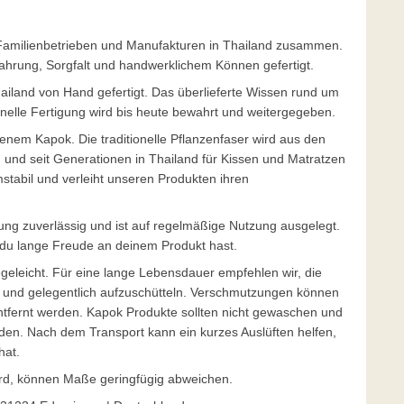
en Familienbetrieben und Manufakturen in Thailand zusammen.
ahrung, Sorgfalt und handwerklichem Können gefertigt.
ailand von Hand gefertigt. Das überlieferte Wissen rund um
onelle Fertigung wird bis heute bewahrt und weitergegeben.
enem Kapok. Die traditionelle Pflanzenfaser wird aus den
nd seit Generationen in Thailand für Kissen und Matratzen
mstabil und verleiht unseren Produkten ihren
lung zuverlässig und ist auf regelmäßige Nutzung ausgelegt.
s du lange Freude an deinem Produkt hast.
eleicht. Für eine lange Lebensdauer empfehlen wir, die
n und gelegentlich aufzuschütteln. Verschmutzungen können
entfernt werden. Kapok Produkte sollten nicht gewaschen und
rden. Nach dem Transport kann ein kurzes Auslüften helfen,
hat.
wird, können Maße geringfügig abweichen.