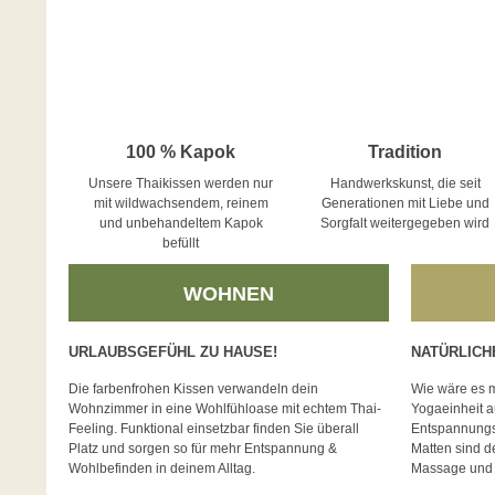
100 % Kapok
Tradition
Unsere Thaikissen werden nur
Handwerkskunst, die seit
mit wildwachsendem, reinem
Generationen mit Liebe und
und unbehandeltem Kapok
Sorgfalt weitergegeben wird
befüllt
WOHNEN
URLAUBSGEFÜHL ZU HAUSE!
NATÜRLICH
Die farbenfrohen Kissen verwandeln dein
Wie wäre es m
Wohnzimmer in eine Wohlfühloase mit echtem Thai-
Yogaeinheit a
Feeling. Funktional einsetzbar finden Sie überall
Entspannungsk
Platz und sorgen so für mehr Entspannung &
Matten sind de
Wohlbefinden in deinem Alltag.
Massage und 