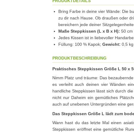
PRODUKTDETAILS
Bring Farbe in deine vier Wände: Die b
zu dir nach Hause. Ob draußen oder dri
bereichern jede deiner Sitzgelegenheit
Maße Steppkissen (L x B x H):
50 cm 
Jedes Kissen ist in liebevoller Handar
Füllung: 100 % Kapok;
Gewicht:
0,5 kg
PRODUKTBESCHREIBUNG
Praktisches Steppkissen Größe L 50 x 5
Nimm Platz und träume: Das bezaubernde St
es verleiht auch deinen vier Wänden ein
handliche Steppkissen lässt sich durch d
nicht nur Daheim ein gemütliches Plätzch
auch auf unebenen Untergründen eine ger
Das Steppkissen Größe L lädt zum bode
Wann hast du das letzte Mal einen asiat
Steppkissen eröffnet eine gemütliche R