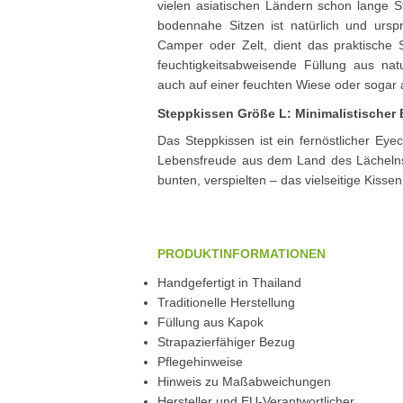
vielen asiatischen Ländern schon lange S
bodennahe Sitzen ist natürlich und ursp
Camper oder Zelt, dient das praktische 
feuchtigkeitsabweisende Füllung aus nat
auch auf einer feuchten Wiese oder sogar a
Steppkissen Größe L: Minimalistischer 
Das Steppkissen ist ein fernöstlicher Ey
Lebensfreude aus dem Land des Lächelns.
bunten, verspielten – das vielseitige Kissen
PRODUKTINFORMATIONEN
Handgefertigt in Thailand
Traditionelle Herstellung
Füllung aus Kapok
Strapazierfähiger Bezug
Pflegehinweise
Hinweis zu Maßabweichungen
Hersteller und EU-Verantwortlicher