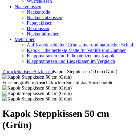
Würfelkissen
Nackenkissen
Nackenrolle
Nackenstützkissen
Papayakissen
Dekokissen
Nackenhörnchen
Mehr über
Auf Kapok schlafen: Erholsamer und natürlicher Schlaf
Kapok – die perfekte Matte für Vanlife und Camper
Klappmatratzen und Faltmatratzen aus Kapok
Klappmatratzen und Liegekissen im Vergleich
Zurück
Startseite
Sitzkissen
Kapok Steppkissen 50 cm (Grün)
Für eine größere Ansicht klicken Sie auf das Vorschaubild
Kapok Steppkissen 50 cm
(Grün)