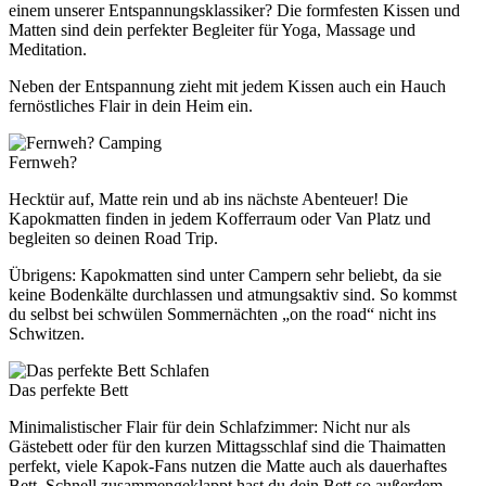
einem unserer Entspannungsklassiker? Die formfesten Kissen und
Matten sind dein perfekter Begleiter für Yoga, Massage und
Meditation.
Neben der Entspannung zieht mit jedem Kissen auch ein Hauch
fernöstliches Flair in dein Heim ein.
Camping
Fernweh?
Hecktür auf, Matte rein und ab ins nächste Abenteuer! Die
Kapokmatten finden in jedem Kofferraum oder Van Platz und
begleiten so deinen Road Trip.
Übrigens: Kapokmatten sind unter Campern sehr beliebt, da sie
keine Bodenkälte durchlassen und atmungsaktiv sind. So kommst
du selbst bei schwülen Sommernächten „on the road“ nicht ins
Schwitzen.
Schlafen
Das perfekte Bett
Minimalistischer Flair für dein Schlafzimmer: Nicht nur als
Gästebett oder für den kurzen Mittagsschlaf sind die Thaimatten
perfekt, viele Kapok-Fans nutzen die Matte auch als dauerhaftes
Bett. Schnell zusammengeklappt hast du dein Bett so außerdem