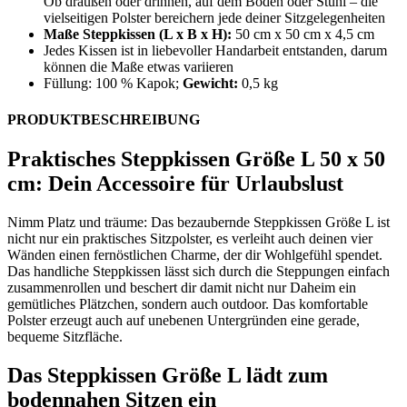
Ob draußen oder drinnen, auf dem Boden oder Stuhl – die
vielseitigen Polster bereichern jede deiner Sitzgelegenheiten
Maße Steppkissen (L x B x H):
50 cm x 50 cm x 4,5 cm
Jedes Kissen ist in liebevoller Handarbeit entstanden, darum
können die Maße etwas variieren
Füllung: 100 % Kapok;
Gewicht:
0,5 kg
PRODUKTBESCHREIBUNG
Praktisches Steppkissen Größe L 50 x 50
cm: Dein Accessoire für Urlaubslust
Nimm Platz und träume: Das bezaubernde Steppkissen Größe L ist
nicht nur ein praktisches Sitzpolster, es verleiht auch deinen vier
Wänden einen fernöstlichen Charme, der dir Wohlgefühl spendet.
Das handliche Steppkissen lässt sich durch die Steppungen einfach
zusammenrollen und beschert dir damit nicht nur Daheim ein
gemütliches Plätzchen, sondern auch outdoor. Das komfortable
Polster erzeugt auch auf unebenen Untergründen eine gerade,
bequeme Sitzfläche.
Das Steppkissen Größe L lädt zum
bodennahen Sitzen ein