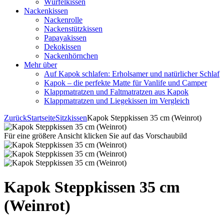
Würfelkissen
Nackenkissen
Nackenrolle
Nackenstützkissen
Papayakissen
Dekokissen
Nackenhörnchen
Mehr über
Auf Kapok schlafen: Erholsamer und natürlicher Schlaf
Kapok – die perfekte Matte für Vanlife und Camper
Klappmatratzen und Faltmatratzen aus Kapok
Klappmatratzen und Liegekissen im Vergleich
Zurück
Startseite
Sitzkissen
Kapok Steppkissen 35 cm (Weinrot)
Für eine größere Ansicht klicken Sie auf das Vorschaubild
Kapok Steppkissen 35 cm
(Weinrot)