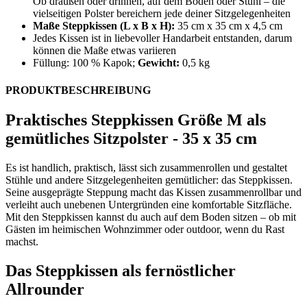
Ob draußen oder drinnen, auf dem Boden oder Stuhl – die
vielseitigen Polster bereichern jede deiner Sitzgelegenheiten
Maße Steppkissen (L x B x H):
35 cm x 35 cm x 4,5 cm
Jedes Kissen ist in liebevoller Handarbeit entstanden, darum
können die Maße etwas variieren
Füllung: 100 % Kapok;
Gewicht:
0,5 kg
PRODUKTBESCHREIBUNG
Praktisches Steppkissen Größe M als
gemütliches Sitzpolster - 35 x 35 cm
Es ist handlich, praktisch, lässt sich zusammenrollen und gestaltet
Stühle und andere Sitzgelegenheiten gemütlicher: das Steppkissen.
Seine ausgeprägte Steppung macht das Kissen zusammenrollbar und
verleiht auch unebenen Untergründen eine komfortable Sitzfläche.
Mit den Steppkissen kannst du auch auf dem Boden sitzen – ob mit
Gästen im heimischen Wohnzimmer oder outdoor, wenn du Rast
machst.
Das Steppkissen als fernöstlicher
Allrounder