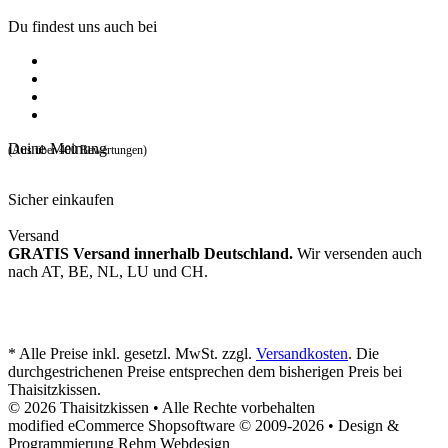
Du findest uns auch bei
Deine Meinung
(Aus über 400 Bewertungen)
Sicher einkaufen
Versand
GRATIS Versand innerhalb Deutschland.
Wir versenden auch
nach AT, BE, NL, LU und CH.
* Alle Preise inkl. gesetzl. MwSt. zzgl.
Versandkosten
. Die
durchgestrichenen Preise entsprechen dem bisherigen Preis bei
Thaisitzkissen.
© 2026 Thaisitzkissen • Alle Rechte vorbehalten
modified eCommerce Shopsoftware © 2009-2026 • Design &
Programmierung Rehm Webdesign