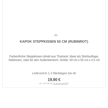
(0)
KAPOK STEPPKISSEN 50 CM (RUBINROT)
Farbenfrohe Steppkissen direkt aus Thailand. Ideal als Stuhlauflage,
Sitzkissen, oder für den Außenbereich. Größe: 50 cm x 50 cm x 4,5 cm
Lieferzeit:
in 1-3 Werktagen bei dir
19,90 €
inkl. 19 % MwSt.
Gratisversand DE
*