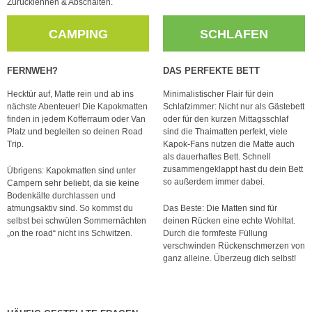
Zurücklehnen & Abschalten.
CAMPING
SCHLAFEN
FERNWEH?
DAS PERFEKTE BETT
Hecktür auf, Matte rein und ab ins
Minimalistischer Flair für dein
nächste Abenteuer! Die Kapokmatten
Schlafzimmer: Nicht nur als Gästebett
finden in jedem Kofferraum oder Van
oder für den kurzen Mittagsschlaf
Platz und begleiten so deinen Road
sind die Thaimatten perfekt, viele
Trip.
Kapok-Fans nutzen die Matte auch
als dauerhaftes Bett. Schnell
zusammengeklappt hast du dein Bett
Übrigens: Kapokmatten sind unter
so außerdem immer dabei.
Campern sehr beliebt, da sie keine
Bodenkälte durchlassen und
atmungsaktiv sind. So kommst du
Das Beste: Die Matten sind für
selbst bei schwülen Sommernächten
deinen Rücken eine echte Wohltat.
„on the road“ nicht ins Schwitzen.
Durch die formfeste Füllung
verschwinden Rückenschmerzen von
ganz alleine. Überzeug dich selbst!