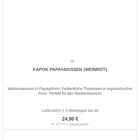
(0)
KAPOK PAPAYAKISSEN (WEINROT)
Wellnesskissen in Papayaform. Farbenfrohe Thaikissen in ergonomischer
Form. Perfekt für den Nackenbereich!
Lieferzeit:
in 1-3 Werktagen bei dir
24,90 €
inkl. 19 % MwSt.
Gratisversand DE
*