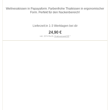
Wellnesskissen in Papayaform. Farbenfrohe Thaikissen in ergonomischer
Form. Perfekt für den Nackenbereich!
Lieferzeit:
in 1-3 Werktagen bei dir
24,90 €
inkl. 19 % MwSt.
Gratisversand DE
*