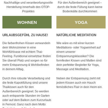
Nachhaltige und verantwortungsvolle
Für den Außenbereich geeignet –
Herstellung innerhalb des OTOP-
durch die feste Füllung kann keine
Projektes
Bodenkälte durchkommen
WOHNEN
YOGA
URLAUBSGEFÜHL ZU HAUSE!
NATÜRLICHE MEDITATION
Die farbenfrohen Kissen verwandeln
Wie wäre es mit einer kurzen
dein Wohnzimmer in eine
Meditations- oder Yogaeinheit auf
Wohlfühloase mit echtem Thai-
einem unserer
Feeling. Funktional einsetzbar finden
Entspannungsklassiker? Die
Sie überall Platz und sorgen so für
formfesten Kissen und Matten sind
mehr Entspannung & Wohlbefinden
dein perfekter Begleiter für Yoga,
in deinem Alltag.
Massage und Meditation.
Durch ihre robuste Verarbeitung und
Neben der Entspannung zieht mit
die feste Kapokfüllung sind unsere
jedem Kissen auch ein Hauch
Thaikissen auch für den
fernöstliches Flair in dein Heim ein.
Außenbereich geeignet. So werden
auch entspannte Stunden im Garten
oder auf dem Balkon zum Kurzurlaub
in Fernost. Ganz nach dem Motto: