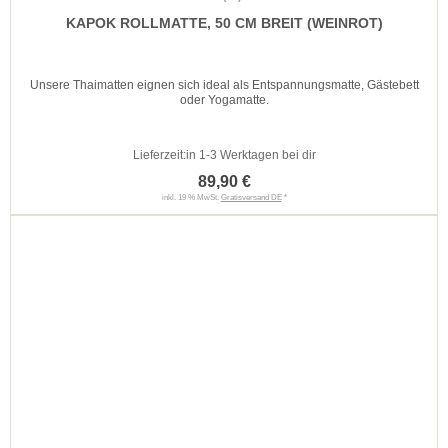
KAPOK ROLLMATTE, 50 CM BREIT (WEINROT)
Unsere Thaimatten eignen sich ideal als Entspannungsmatte, Gästebett
oder Yogamatte.
Lieferzeit:
in 1-3 Werktagen bei dir
89,90 €
inkl. 19 % MwSt.
Gratisversand DE
*