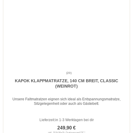
(20)
KAPOK KLAPPMATRATZE, 140 CM BREIT, CLASSIC
(WEINROT)
Unsere Faltmatratzen eignen sich ideal als Entspannungsmatratze,
Sitzgelegenheit oder auch als Gästebett.
Lieferzeit:
in 1-3 Werktagen bei dir
249,90 €
inkl. 19 % MwSt.
Gratisversand DE
*