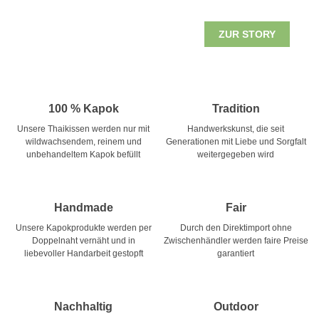
ZUR STORY
100 % Kapok
Tradition
Unsere Thaikissen werden nur mit
Handwerkskunst, die seit
wildwachsendem, reinem und
Generationen mit Liebe und Sorgfalt
unbehandeltem Kapok befüllt
weitergegeben wird
Handmade
Fair
Unsere Kapokprodukte werden per
Durch den Direktimport ohne
Doppelnaht vernäht und in
Zwischenhändler werden faire Preise
liebevoller Handarbeit gestopft
garantiert
Nachhaltig
Outdoor