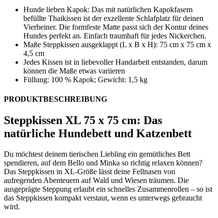
Hunde lieben Kapok: Das mit natürlichen Kapokfasern
befüllte Thaikissen ist der exzellente Schlafplatz für deinen
Vierbeiner. Die formfeste Matte passt sich der Kontur deines
Hundes perfekt an. Einfach traumhaft für jedes Nickerchen.
Maße Steppkissen ausgeklappt (L x B x H): 75 cm x 75 cm x
4,5 cm
Jedes Kissen ist in liebevoller Handarbeit entstanden, darum
können die Maße etwas variieren
Füllung: 100 % Kapok; Gewicht: 1,5 kg
PRODUKTBESCHREIBUNG
Steppkissen XL 75 x 75 cm: Das
natürliche Hundebett und Katzenbett
Du möchtest deinem tierischen Liebling ein gemütliches Bett
spendieren, auf dem Bello und Minka so richtig relaxen können?
Das Steppkissen in XL-Größe lässt deine Fellnasen von
aufregenden Abenteuern auf Wald und Wiesen träumen. Die
ausgeprägte Steppung erlaubt ein schnelles Zusammenrollen – so ist
das Steppkissen kompakt verstaut, wenn es unterwegs gebraucht
wird.