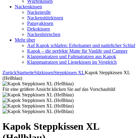
Würfelkissen
Nackenkissen
Nackenrolle
Nackenstützkissen
Papayakissen
Dekokissen
Nackenhörnchen
Mehr über
Auf Kapok schlafen: Erholsamer und natürlicher Schlaf
Kapok – die perfekte Matte für Vanlife und Camper
Klappmatratzen und Faltmatratzen aus Kapok
Klappmatratzen und Liegekissen im Vergleich
Zurück
Startseite
Sitzkissen
Steppkissen XL
Kapok Steppkissen XL
(Hellblau)
Für eine größere Ansicht klicken Sie auf das Vorschaubild
Kapok Steppkissen XL
(Hellblau)