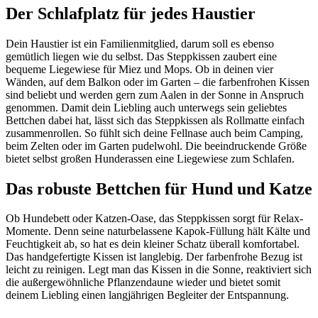
Der Schlafplatz für jedes Haustier
Dein Haustier ist ein Familienmitglied, darum soll es ebenso
gemütlich liegen wie du selbst. Das Steppkissen zaubert eine
bequeme Liegewiese für Miez und Mops. Ob in deinen vier
Wänden, auf dem Balkon oder im Garten – die farbenfrohen Kissen
sind beliebt und werden gern zum Aalen in der Sonne in Anspruch
genommen. Damit dein Liebling auch unterwegs sein geliebtes
Bettchen dabei hat, lässt sich das Steppkissen als Rollmatte einfach
zusammenrollen. So fühlt sich deine Fellnase auch beim Camping,
beim Zelten oder im Garten pudelwohl. Die beeindruckende Größe
bietet selbst großen Hunderassen eine Liegewiese zum Schlafen.
Das robuste Bettchen für Hund und Katze
Ob Hundebett oder Katzen-Oase, das Steppkissen sorgt für Relax-
Momente. Denn seine naturbelassene Kapok-Füllung hält Kälte und
Feuchtigkeit ab, so hat es dein kleiner Schatz überall komfortabel.
Das handgefertigte Kissen ist langlebig. Der farbenfrohe Bezug ist
leicht zu reinigen. Legt man das Kissen in die Sonne, reaktiviert sich
die außergewöhnliche Pflanzendaune wieder und bietet somit
deinem Liebling einen langjährigen Begleiter der Entspannung.