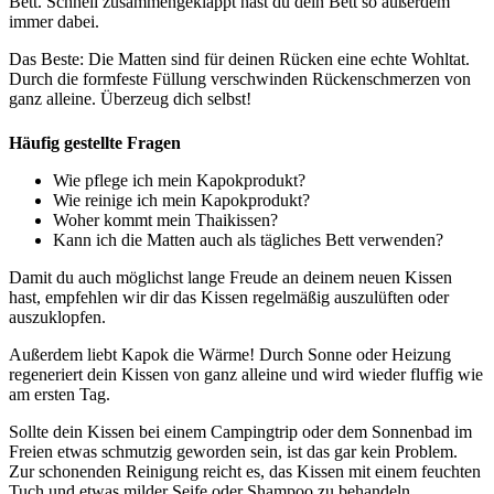
Bett. Schnell zusammengeklappt hast du dein Bett so außerdem
immer dabei.
Das Beste: Die Matten sind für deinen Rücken eine echte Wohltat.
Durch die formfeste Füllung verschwinden Rückenschmerzen von
ganz alleine. Überzeug dich selbst!
Häufig gestellte Fragen
Wie pflege ich mein Kapokprodukt?
Wie reinige ich mein Kapokprodukt?
Woher kommt mein Thaikissen?
Kann ich die Matten auch als tägliches Bett verwenden?
Damit du auch möglichst lange Freude an deinem neuen Kissen
hast, empfehlen wir dir das Kissen regelmäßig auszulüften oder
auszuklopfen.
Außerdem liebt Kapok die Wärme! Durch Sonne oder Heizung
regeneriert dein Kissen von ganz alleine und wird wieder fluffig wie
am ersten Tag.
Sollte dein Kissen bei einem Campingtrip oder dem Sonnenbad im
Freien etwas schmutzig geworden sein, ist das gar kein Problem.
Zur schonenden Reinigung reicht es, das Kissen mit einem feuchten
Tuch und etwas milder Seife oder Shampoo zu behandeln.