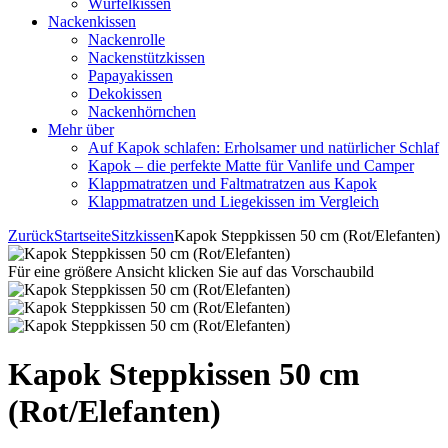
Würfelkissen
Nackenkissen
Nackenrolle
Nackenstützkissen
Papayakissen
Dekokissen
Nackenhörnchen
Mehr über
Auf Kapok schlafen: Erholsamer und natürlicher Schlaf
Kapok – die perfekte Matte für Vanlife und Camper
Klappmatratzen und Faltmatratzen aus Kapok
Klappmatratzen und Liegekissen im Vergleich
Zurück
Startseite
Sitzkissen
Kapok Steppkissen 50 cm (Rot/Elefanten)
Für eine größere Ansicht klicken Sie auf das Vorschaubild
Kapok Steppkissen 50 cm
(Rot/Elefanten)