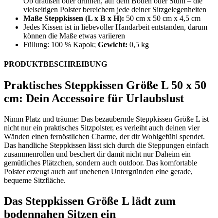
Ob draußen oder drinnen, auf dem Boden oder Stuhl – die
vielseitigen Polster bereichern jede deiner Sitzgelegenheiten
Maße Steppkissen (L x B x H):
50 cm x 50 cm x 4,5 cm
Jedes Kissen ist in liebevoller Handarbeit entstanden, darum
können die Maße etwas variieren
Füllung: 100 % Kapok;
Gewicht:
0,5 kg
PRODUKTBESCHREIBUNG
Praktisches Steppkissen Größe L 50 x 50
cm: Dein Accessoire für Urlaubslust
Nimm Platz und träume: Das bezaubernde Steppkissen Größe L ist
nicht nur ein praktisches Sitzpolster, es verleiht auch deinen vier
Wänden einen fernöstlichen Charme, der dir Wohlgefühl spendet.
Das handliche Steppkissen lässt sich durch die Steppungen einfach
zusammenrollen und beschert dir damit nicht nur Daheim ein
gemütliches Plätzchen, sondern auch outdoor. Das komfortable
Polster erzeugt auch auf unebenen Untergründen eine gerade,
bequeme Sitzfläche.
Das Steppkissen Größe L lädt zum
bodennahen Sitzen ein