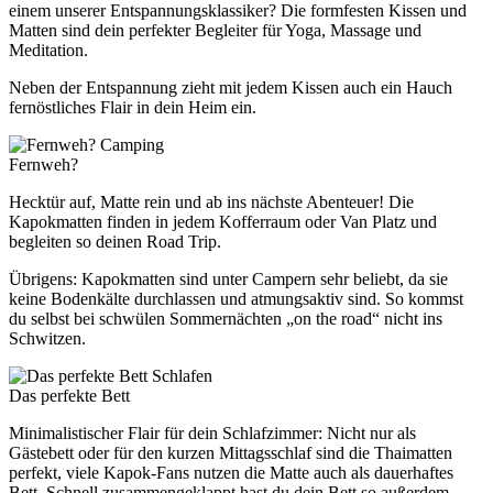
einem unserer Entspannungsklassiker? Die formfesten Kissen und
Matten sind dein perfekter Begleiter für Yoga, Massage und
Meditation.
Neben der Entspannung zieht mit jedem Kissen auch ein Hauch
fernöstliches Flair in dein Heim ein.
Camping
Fernweh?
Hecktür auf, Matte rein und ab ins nächste Abenteuer! Die
Kapokmatten finden in jedem Kofferraum oder Van Platz und
begleiten so deinen Road Trip.
Übrigens: Kapokmatten sind unter Campern sehr beliebt, da sie
keine Bodenkälte durchlassen und atmungsaktiv sind. So kommst
du selbst bei schwülen Sommernächten „on the road“ nicht ins
Schwitzen.
Schlafen
Das perfekte Bett
Minimalistischer Flair für dein Schlafzimmer: Nicht nur als
Gästebett oder für den kurzen Mittagsschlaf sind die Thaimatten
perfekt, viele Kapok-Fans nutzen die Matte auch als dauerhaftes
Bett. Schnell zusammengeklappt hast du dein Bett so außerdem