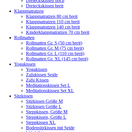
Dreieckskissen hoch
Dreieckskissen breit
Klappmatratzen
Klappmatratzen 80 cm breit
Klappmatratzen 110 cm breit
Klappmatratzen 140 cm breit
Kinderklappmatratzen 70 cm breit
Rollmatten
Rollmatten Gr. S (50 cm breit)
Rollmatten Gr. M (75 cm breit)
Rollmatten Gr. L (110 cm breit)
Rollmatten Gr. XL (145 cm breit)
Yogakissen
Yogakissen
Zafukissen Seide
Zafu Kissen
Meditationskissen Set L
Meditationskissen Set XL
Sitzkissen
Sitzkissen Größe M
Sitzkissen Größe L
Steppkissen, Größe M
Steppkissen, Größe L
Steppkissen XL
Bodensitzkissen mit Seide