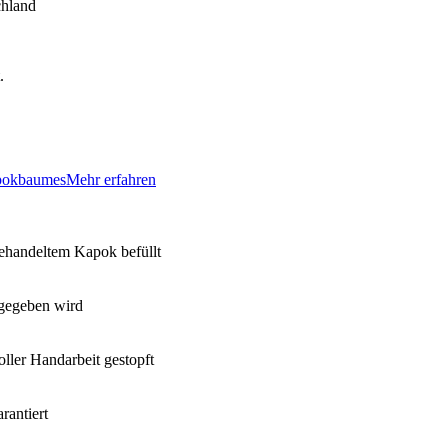
chland
.
apokbaumes
Mehr erfahren
ehandeltem Kapok befüllt
rgegeben wird
ller Handarbeit gestopft
rantiert