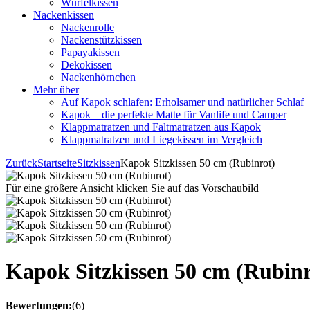
Würfelkissen
Nackenkissen
Nackenrolle
Nackenstützkissen
Papayakissen
Dekokissen
Nackenhörnchen
Mehr über
Auf Kapok schlafen: Erholsamer und natürlicher Schlaf
Kapok – die perfekte Matte für Vanlife und Camper
Klappmatratzen und Faltmatratzen aus Kapok
Klappmatratzen und Liegekissen im Vergleich
Zurück
Startseite
Sitzkissen
Kapok Sitzkissen 50 cm (Rubinrot)
Für eine größere Ansicht klicken Sie auf das Vorschaubild
Kapok Sitzkissen 50 cm (Rubinr
Bewertungen:
(6)