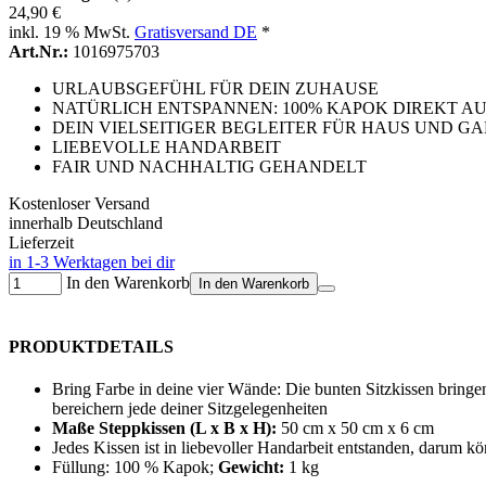
24,90 €
inkl. 19 % MwSt.
Gratisversand DE
*
Art.Nr.:
1016975703
URLAUBSGEFÜHL FÜR DEIN ZUHAUSE
NATÜRLICH ENTSPANNEN: 100% KAPOK DIREKT A
DEIN VIELSEITIGER BEGLEITER FÜR HAUS UND G
LIEBEVOLLE HANDARBEIT
FAIR UND NACHHALTIG GEHANDELT
Kostenloser Versand
innerhalb Deutschland
Lieferzeit
in 1-3 Werktagen bei dir
In den Warenkorb
In den Warenkorb
PRODUKTDETAILS
Bring Farbe in deine vier Wände: Die bunten Sitzkissen bringen
bereichern jede deiner Sitzgelegenheiten
Maße Steppkissen (L x B x H):
50 cm x 50 cm x 6 cm
Jedes Kissen ist in liebevoller Handarbeit entstanden, darum k
Füllung: 100 % Kapok;
Gewicht:
1 kg