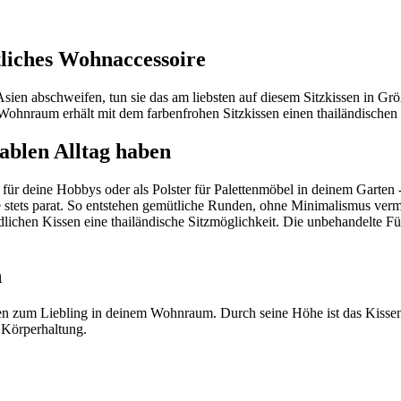
tliches Wohnaccessoire
ien abschweifen, tun sie das am liebsten auf diesem Sitzkissen in Größ
n Wohnraum erhält mit dem farbenfrohen Sitzkissen einen thailändische
ablen Alltag haben
 für deine Hobbys oder als Polster für Palettenmöbel in deinem Garten - d
te stets parat. So entstehen gemütliche Runden, ohne Minimalismus ve
ichen Kissen eine thailändische Sitzmöglichkeit. Die unbehandelte F
h
sen zum Liebling in deinem Wohnraum. Durch seine Höhe ist das Kissen
e Körperhaltung.