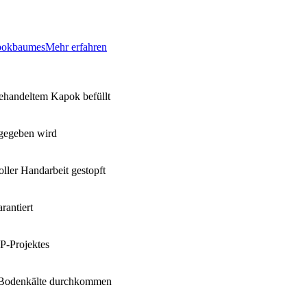
apokbaumes
Mehr erfahren
ehandeltem Kapok befüllt
rgegeben wird
ller Handarbeit gestopft
rantiert
P-Projektes
ne Bodenkälte durchkommen