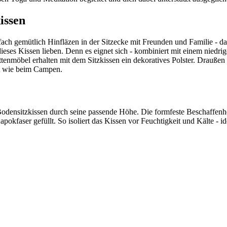
issen
h gemütlich Hinfläzen in der Sitzecke mit Freunden und Familie - das 
es Kissen lieben. Denn es eignet sich - kombiniert mit einem niedrigen
ettenmöbel erhalten mit dem Sitzkissen ein dekoratives Polster. Drauß
it wie beim Campen.
s Bodensitzkissen durch seine passende Höhe. Die formfeste Beschaffen
pokfaser gefüllt. So isoliert das Kissen vor Feuchtigkeit und Kälte - 