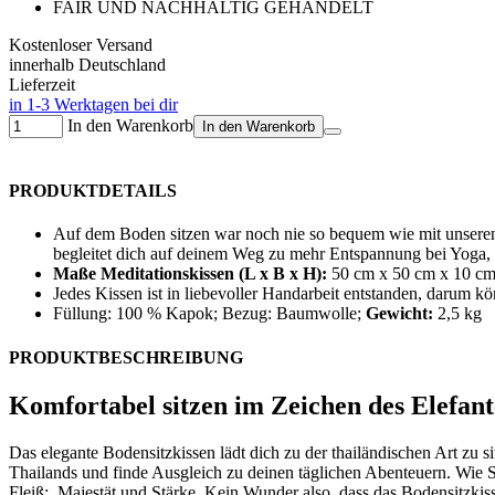
FAIR UND NACHHALTIG GEHANDELT
Kostenloser Versand
innerhalb Deutschland
Lieferzeit
in 1-3 Werktagen bei dir
In den Warenkorb
In den Warenkorb
PRODUKTDETAILS
Auf dem Boden sitzen war noch nie so bequem wie mit unseren 
begleitet dich auf deinem Weg zu mehr Entspannung bei Yoga,
Maße Meditationskissen (L x B x H):
50 cm x 50 cm x 10 c
Jedes Kissen ist in liebevoller Handarbeit entstanden, darum k
Füllung: 100 % Kapok; Bezug: Baumwolle;
Gewicht:
2,5 kg
PRODUKTBESCHREIBUNG
Komfortabel sitzen im Zeichen des Elefant
Das elegante Bodensitzkissen lädt dich zu der thailändischen Art zu
Thailands und finde Ausgleich zu deinen täglichen Abenteuern. Wie Se
Fleiß;, Majestät und Stärke. Kein Wunder also, dass das Bodensitzkis