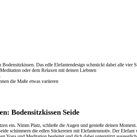
Bodensitzkissen. Das edle Elefantendesign schmückt dabei alle vier S
 Meditation oder dem Relaxen mit deinen Liebsten
m
önnen die Maße etwas variieren
en: Bodensitzkissen Seide
 sitzen ein. Nimm Platz, schließe die Augen und genieße deinen Moment
ide schimmern die edlen Stickereien mit Elefantenmotiv. Der Elefant wir
sen Yoga und Meditation begleitet und dich dabei unterstützt ausgeglich