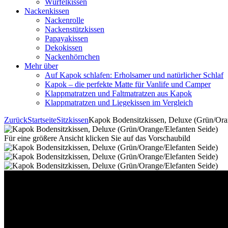
Würfelkissen
Nackenkissen
Nackenrolle
Nackenstützkissen
Papayakissen
Dekokissen
Nackenhörnchen
Mehr über
Auf Kapok schlafen: Erholsamer und natürlicher Schlaf
Kapok – die perfekte Matte für Vanlife und Camper
Klappmatratzen und Faltmatratzen aus Kapok
Klappmatratzen und Liegekissen im Vergleich
Zurück
Startseite
Sitzkissen
Kapok Bodensitzkissen, Deluxe (Grün/Oran
Für eine größere Ansicht klicken Sie auf das Vorschaubild