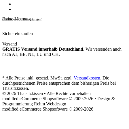
Deine Meinung
(Aus über 400 Bewertungen)
Sicher einkaufen
Versand
GRATIS Versand innerhalb Deutschland.
Wir versenden auch
nach AT, BE, NL, LU und CH.
* Alle Preise inkl. gesetzl. MwSt. zzgl.
Versandkosten
. Die
durchgestrichenen Preise entsprechen dem bisherigen Preis bei
Thaisitzkissen.
© 2026 Thaisitzkissen • Alle Rechte vorbehalten
modified eCommerce Shopsoftware © 2009-2026 • Design &
Programmierung Rehm Webdesign
mod
ified eCommerce Shopsoftware © 2009-2026