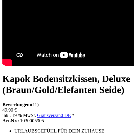
Kapok Bodensitzkissen, Deluxe
(Braun/Gold/Elefanten Seide)
Bewertungen:
(11)
49,90 €
inkl. 19 % MwSt.
Gratisversand DE
*
Art.Nr.:
1030005905
URLAUBSGEFÜHL FÜR DEIN ZUHAUSE