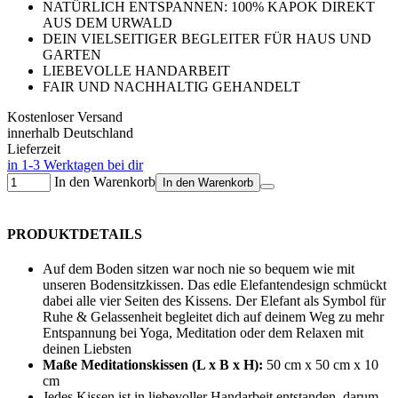
NATÜRLICH ENTSPANNEN: 100% KAPOK DIREKT
AUS DEM URWALD
DEIN VIELSEITIGER BEGLEITER FÜR HAUS UND
GARTEN
LIEBEVOLLE HANDARBEIT
FAIR UND NACHHALTIG GEHANDELT
Kostenloser Versand
innerhalb Deutschland
Lieferzeit
in 1-3 Werktagen bei dir
In den Warenkorb
In den Warenkorb
PRODUKTDETAILS
Auf dem Boden sitzen war noch nie so bequem wie mit
unseren Bodensitzkissen. Das edle Elefantendesign schmückt
dabei alle vier Seiten des Kissens. Der Elefant als Symbol für
Ruhe & Gelassenheit begleitet dich auf deinem Weg zu mehr
Entspannung bei Yoga, Meditation oder dem Relaxen mit
deinen Liebsten
Maße Meditationskissen (L x B x H):
50 cm x 50 cm x 10
cm
Jedes Kissen ist in liebevoller Handarbeit entstanden, darum