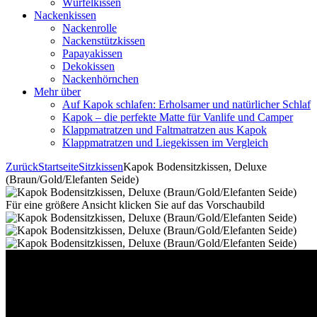
Würfelkissen
Nackenkissen
Nackenrolle
Nackenstützkissen
Papayakissen
Dekokissen
Nackenhörnchen
Mehr über
Auf Kapok schlafen: Erholsamer und natürlicher Schlaf
Kapok – die perfekte Matte für Vanlife und Camper
Klappmatratzen und Faltmatratzen aus Kapok
Klappmatratzen und Liegekissen im Vergleich
Zurück
Startseite
Sitzkissen
Kapok Bodensitzkissen, Deluxe
(Braun/Gold/Elefanten Seide)
Für eine größere Ansicht klicken Sie auf das Vorschaubild