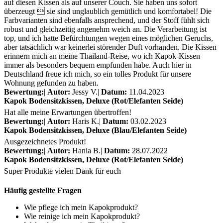
auf diesen Kissen als auf unserer Couch. Sie haben uns sofort
überzeugt  sie sind unglaublich gemütlich und komfortabel! Die
Farbvarianten sind ebenfalls ansprechend, und der Stoff fühlt sich
robust und gleichzeitig angenehm weich an. Die Verarbeitung ist
top, und ich hatte Befürchtungen wegen eines möglichen Geruchs,
aber tatsächlich war keinerlei störender Duft vorhanden. Die Kissen
erinnern mich an meine Thailand-Reise, wo ich Kapok-Kissen
immer als besonders bequem empfunden habe. Auch hier in
Deutschland freue ich mich, so ein tolles Produkt für unsere
Wohnung gefunden zu haben.
Bewertung:
|
Autor:
Jessy V.
|
Datum:
11.04.2023
Kapok Bodensitzkissen, Deluxe (Rot/Elefanten Seide)
Hat alle meine Erwartungen übertroffen!
Bewertung:
|
Autor:
Haris K.
|
Datum:
03.02.2023
Kapok Bodensitzkissen, Deluxe (Blau/Elefanten Seide)
Ausgezeichnetes Produkt!
Bewertung:
|
Autor:
Hania B.
|
Datum:
28.07.2022
Kapok Bodensitzkissen, Deluxe (Rot/Elefanten Seide)
Super Produkte vielen Dank für euch
Häufig gestellte Fragen
Wie pflege ich mein Kapokprodukt?
Wie reinige ich mein Kapokprodukt?