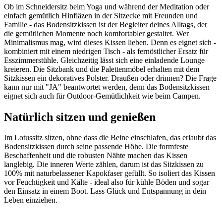
Ob im Schneidersitz beim Yoga und während der Meditation oder
einfach gemütlich Hinfläzen in der Sitzecke mit Freunden und
Familie - das Bodensitzkissen ist der Begleiter deines Alltags, der
die gemütlichen Momente noch komfortabler gestaltet. Wer
Minimalismus mag, wird dieses Kissen lieben. Denn es eignet sich -
kombiniert mit einem niedrigen Tisch - als fernöstlicher Ersatz für
Esszimmerstühle. Gleichzeitig lässt sich eine einladende Lounge
kreieren. Die Sitzbank und die Palettenmöbel erhalten mit dem
Sitzkissen ein dekoratives Polster. Draußen oder drinnen? Die Frage
kann nur mit "JA" beantwortet werden, denn das Bodensitzkissen
eignet sich auch für Outdoor-Gemütlichkeit wie beim Campen.
Natürlich sitzen und genießen
Im Lotussitz sitzen, ohne dass die Beine einschlafen, das erlaubt das
Bodensitzkissen durch seine passende Höhe. Die formfeste
Beschaffenheit und die robusten Nähte machen das Kissen
langlebig. Die inneren Werte zählen, darum ist das Sitzkissen zu
100% mit naturbelassener Kapokfaser gefüllt. So isoliert das Kissen
vor Feuchtigkeit und Kälte - ideal also für kühle Böden und sogar
den Einsatz in einem Boot. Lass Glück und Entspannung in dein
Leben einziehen.