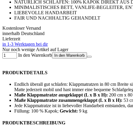
NATÜRLICH SCHLAFEN: 100% KAPOK DIREKT AUS
MINIMALISTISCHES BETT, VANLIFE-BEGLEITER, 
LIEBEVOLLE HANDARBEIT
FAIR UND NACHHALTIG GEHANDELT
Kostenloser Versand
innerhalb Deutschland
Lieferzeit
in 1-3 Werktagen bei dir
Nur noch wenige Artikel auf Lager
In den Warenkorb
In den Warenkorb
PRODUKTDETAILS
Endlich überall gut schlafen: Klappmatratzen in 80 cm Breite s
Matte jederzeit mobil und hast immer eine bequeme Schlafgele
Maße Klappmatratze ausgeklappt (L x B x H):
200 cm x 80
Maße Klappmatratze zusammengeklappt (L x B x H):
53 c
Jede Klappmatratze ist in liebevoller Handarbeit entstanden, 
Füllung: 100 % Kapok;
Gewicht:
9 kg
PRODUKTBESCHREIBUNG