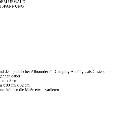
 DEM URWALD
ENTSPANNUNG
ind dein praktischer Allrounder für Camping-Ausflüge, als Gästebett o
genheit dabei
 cm x 8 cm
m x 80 cm x 32 cm
darum können die Maße etwas variieren