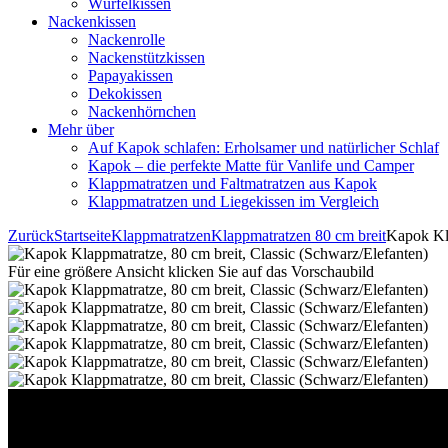
Würfelkissen
Nackenkissen
Nackenrolle
Nackenstützkissen
Papayakissen
Dekokissen
Nackenhörnchen
Mehr über
Auf Kapok schlafen: Erholsamer und natürlicher Schlaf
Kapok – die perfekte Matte für Vanlife und Camper
Klappmatratzen und Faltmatratzen aus Kapok
Klappmatratzen und Liegekissen im Vergleich
Zurück
Startseite
Klappmatratzen
Klappmatratzen 80 cm breit
Kapok Kla
Für eine größere Ansicht klicken Sie auf das Vorschaubild