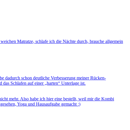
weichen Matratze, schlafe ich die Nächte durch, brauche allgemein
habe dadurch schon deutliche Verbesserung meiner Rücken-
as Schlafen auf einer „harten“ Unterlage ist.
icht mehr. Also habe ich hier eine bestellt, weil mir die Kombi
erngesehen, Yoga und Hausaufgabe gemacht :)