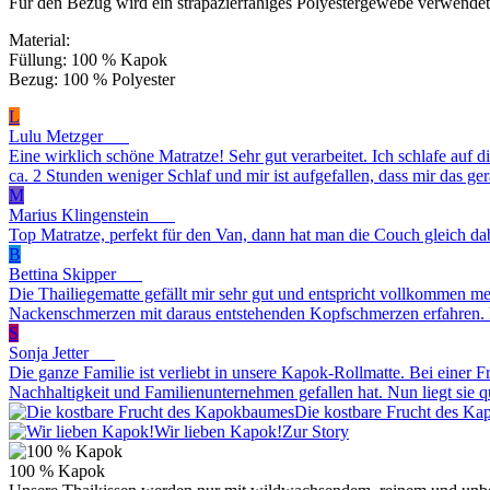
Für den Bezug wird ein strapazierfähiges Polyestergewebe verwendet
Material:
Füllung: 100 % Kapok
Bezug: 100 % Polyester
L
Lulu Metzger
Eine wirklich schöne Matratze! Sehr gut verarbeitet. Ich schlafe au
ca. 2 Stunden weniger Schlaf und mir ist aufgefallen, dass mir das ger
M
Marius Klingenstein
Top Matratze, perfekt für den Van, dann hat man die Couch gleich da
B
Bettina Skipper
Die Thailiegematte gefällt mir sehr gut und entspricht vollkommen 
Nackenschmerzen mit daraus entstehenden Kopfschmerzen erfahren. Du
S
Sonja Jetter
Die ganze Familie ist verliebt in unsere Kapok-Rollmatte. Bei einer Fr
Nachhaltigkeit und Familienunternehmen gefallen hat. Nun liegt sie 
Die kostbare Frucht des K
Wir lieben Kapok!
Zur Story
100 % Kapok