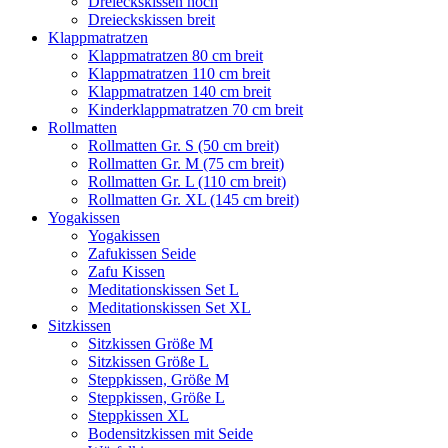
Dreieckskissen hoch
Dreieckskissen breit
Klappmatratzen
Klappmatratzen 80 cm breit
Klappmatratzen 110 cm breit
Klappmatratzen 140 cm breit
Kinderklappmatratzen 70 cm breit
Rollmatten
Rollmatten Gr. S (50 cm breit)
Rollmatten Gr. M (75 cm breit)
Rollmatten Gr. L (110 cm breit)
Rollmatten Gr. XL (145 cm breit)
Yogakissen
Yogakissen
Zafukissen Seide
Zafu Kissen
Meditationskissen Set L
Meditationskissen Set XL
Sitzkissen
Sitzkissen Größe M
Sitzkissen Größe L
Steppkissen, Größe M
Steppkissen, Größe L
Steppkissen XL
Bodensitzkissen mit Seide