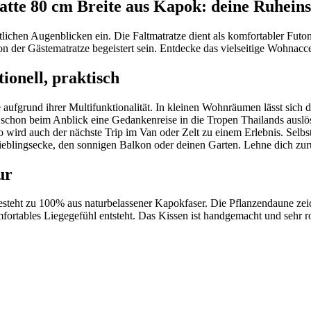
te 80 cm Breite aus Kapok: deine Ruheinse
ichen Augenblicken ein. Die Faltmatratze dient als komfortabler Futon
n der Gästematratze begeistert sein. Entdecke das vielseitige Wohnacce
ionell, praktisch
e aufgrund ihrer Multifunktionalität. In kleinen Wohnräumen lässt si
 schon beim Anblick eine Gedankenreise in die Tropen Thailands auslöse
o wird auch der nächste Trip im Van oder Zelt zu einem Erlebnis. Selb
 Lieblingsecke, den sonnigen Balkon oder deinen Garten. Lehne dich z
ur
besteht zu 100% aus naturbelassener Kapokfaser. Die Pflanzendaune zei
fortables Liegegefühl entsteht. Das Kissen ist handgemacht und sehr ro