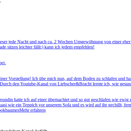
.
f dieser jede Nacht und nach ca. 2 Wochen Umgewöhnung von einer eher 
ade sitzen leichter fällt:) kann ich jedem empfehlen!
bei.
meiner Vorstellung! Ich übe mich nun, auf dem Boden zu schlafen und 
rch den Youtube-Kanal von Liebscher&Bracht lernte ich, wie gesund d
eundin hatte ich auf einer übernachtet und so gut geschlafen wie ewig n
quasi wie ein Teppich vor unserem Sofa und es wird auf ihr gechillt, f
apokbaumes
Mehr erfahren