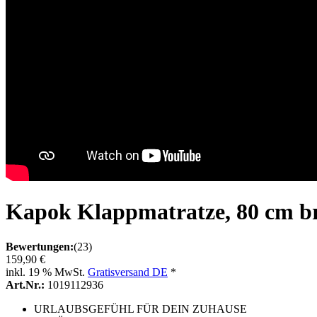
Kapok Klappmatratze, 80 cm bre
Bewertungen:
(23)
159,90 €
inkl. 19 % MwSt.
Gratisversand DE
*
Art.Nr.:
1019112936
URLAUBSGEFÜHL FÜR DEIN ZUHAUSE